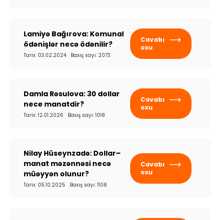
Dayanıqlılıq
Keşbek
Lamiyə Bağırova: Komunal
Cavabı
ödənişlər necə ödənilir?
oxu
Tarix: 03.02.2024 Baxış sayı: 2073
Tariflər
İnsan Resursları
Damla Rəsulova: 30 dollar
Cavabı
nece manatdir?
oxu
Əlaqə və təkliflər
Tarix: 12.01.2026 Baxış sayı: 1018
F.A.Q
Nilay Hüseynzadə: Dollar–
manat məzənnəsi necə
Cavabı
oxu
müəyyən olunur?
Tarix: 05.10.2025 Baxış sayı: 1108