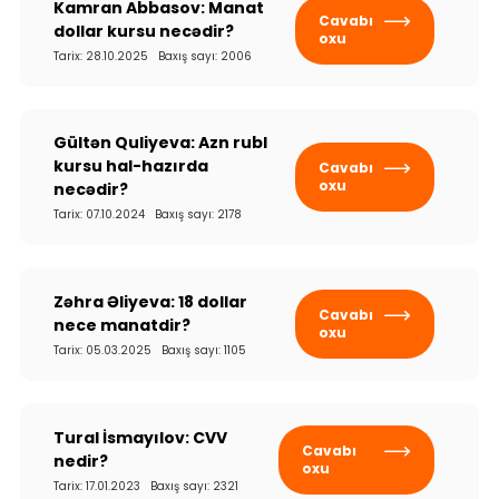
Kamran Abbasov: Manat
Cavabı
dollar kursu necədir?
oxu
Tarix: 28.10.2025 Baxış sayı: 2006
Gültən Quliyeva: Azn rubl
kursu hal-hazırda
Cavabı
oxu
necədir?
Tarix: 07.10.2024 Baxış sayı: 2178
Zəhra Əliyeva: 18 dollar
Cavabı
nece manatdir?
oxu
Tarix: 05.03.2025 Baxış sayı: 1105
Tural İsmayılov: CVV
Cavabı
nedir?
oxu
Tarix: 17.01.2023 Baxış sayı: 2321