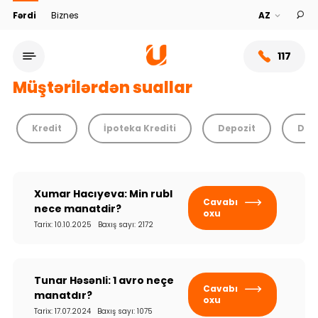
Fərdi
Biznes
117
Müştərilərdən suallar
Kredit
İpoteka Krediti
Depozit
Debe
Xumar Hacıyeva: Min rubl
Cavabı
nece manatdir?
oxu
Tarix: 10.10.2025 Baxış sayı: 2172
Xidmət şəbəkəsi
Tunar Həsənli: 1 avro neçe
Cavabı
Bank haqqında
manatdır?
oxu
Tarix: 17.07.2024 Baxış sayı: 1075