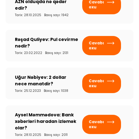
AZN olduqda nə qədər
Cavabı
oxu
edir?
Tarix: 28.10.2025 Baxış sayı: 1942
Rəşad Quliyev: Pul cevirme
Cavabı
nədir?
oxu
Tarix: 23.02.2022 Baxış sayı: 2131
Uğur Nəbiyev: 2 dollar
Cavabı
nece manatdir?
oxu
Tarix: 25.12.2023 Baxış sayı: 1038
Aysel Məmmədova: Bank
xəbərləri haradan izləmək
Cavabı
oxu
olar?
Tarix: 28.10.2025 Baxış sayı: 2011