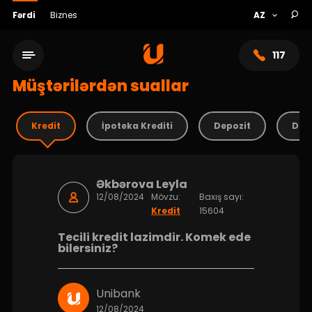
Fərdi
Biznes
117
Müştərilərdən suallar
Kredit
İpoteka Krediti
Depozit
Debe
Əkbərova Leyla
12/08/2024
Mövzu:
Baxış sayı:
Kredit
15604
Tecili kredit lazimdir. Komek ede
Xidmət şəbəkəsi
bilersiniz?
Bank haqqında
Unibank
12/08/2024