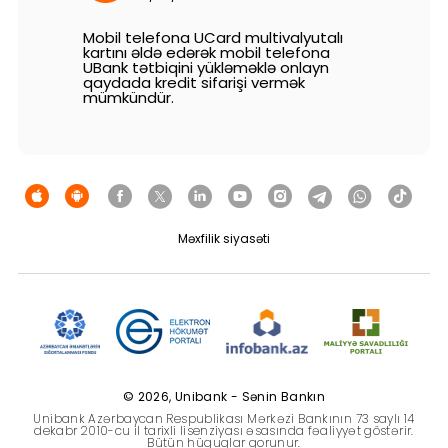
Dayanıqlılıq
Mobil telefona UCard multivalyutalı
kartını əldə edərək mobil telefona
UBank tətbiqini yükləməklə onlayn
Keşbek
qaydada kredit sifarişi vermək
mümkündür.
Tariflər
İnsan Resursları
Əlaqə və təkliflər
Məxfilik siyasəti
F.A.Q
© 2026, Unibank - Sənin Bankın
Unibank Azərbaycan Respublikası Mərkəzi Bankının 73 saylı 14
dekabr 2010-cu il tarixli lisenziyası əsasında fəaliyyət göstərir.
Bütün hüquqlar qorunur.