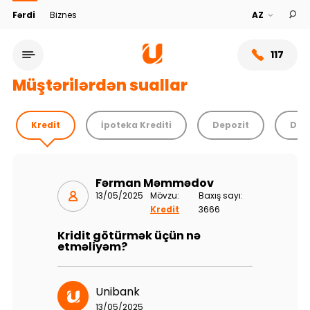
Fərdi
Biznes
117
Müştərilərdən suallar
Kredit
İpoteka Krediti
Depozit
Debe
Fərman Məmmədov
13/05/2025
Mövzu:
Baxış sayı:
Kredit
3666
Kridit götürmək üçün nə
etməliyəm?
Xidmət şəbəkəsi
Bank haqqında
Unibank
13/05/2025