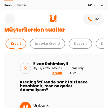
Fərdi
Biznes
117
Müştərilərdən suallar
Kredit
İpoteka Krediti
Depozit
Debe
Elzan Rəhimbəyli
18/07/2025
Mövzu:
Baxış sayı:
Kredit
4122
Kredit götürəndə bank faizi nece
hesablanir, mən nə qədər
Xidmət şəbəkəsi
ödəməliyəm?
Bank haqqında
Unibank