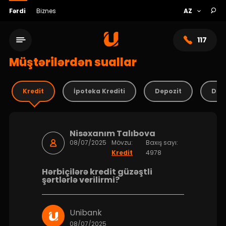
Fərdi
Biznes
117
Müştərilərdən suallar
Kredit
İpoteka Krediti
Depozit
Debe
Nisəxanım Talıbova
08/07/2025
Mövzu:
Baxış sayı:
Kredit
4978
Hərbiçilərə kredit güzəştli
Xidmət şəbəkəsi
şərtlərlə verilirmi?
Bank haqqında
Unibank
08/07/2025