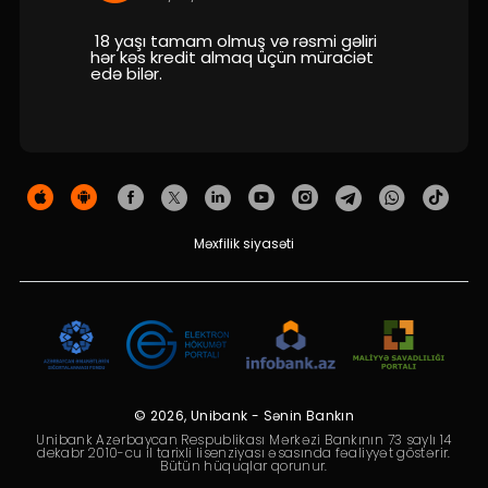
Dayanıqlılıq
18 yaşı tamam olmuş və rəsmi gəliri
hər kəs kredit almaq üçün müraciət
Keşbek
edə bilər.
Tariflər
İnsan Resursları
Əlaqə və təkliflər
Məxfilik siyasəti
F.A.Q
© 2026, Unibank - Sənin Bankın
Unibank Azərbaycan Respublikası Mərkəzi Bankının 73 saylı 14
dekabr 2010-cu il tarixli lisenziyası əsasında fəaliyyət göstərir.
Bütün hüquqlar qorunur.