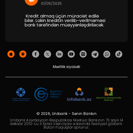
Dayanıqlılıq
01/05/2025
Kredit almaq üçün müraciət edilə
Keşbek
bilər. Lakin kreditin verilib-verilməməsi
bank tərəfindən müəyyənləşdiriləcək.
Tariflər
İnsan Resursları
Əlaqə və təkliflər
Məxfilik siyasəti
F.A.Q
© 2026, Unibank - Sənin Bankın
Unibank Azərbaycan Respublikası Mərkəzi Bankının 73 saylı 14
dekabr 2010-cu il tarixli lisenziyası əsasında fəaliyyət göstərir.
Bütün hüquqlar qorunur.