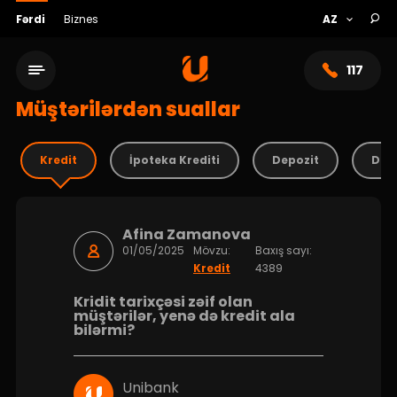
Fərdi
Biznes
117
Müştərilərdən suallar
Kredit
İpoteka Krediti
Depozit
Debe
Afina Zamanova
01/05/2025
Mövzu:
Baxış sayı:
Kredit
4389
Kridit tarixçəsi zəif olan
Xidmət şəbəkəsi
müştərilər, yenə də kredit ala
bilərmi?
Bank haqqında
Unibank