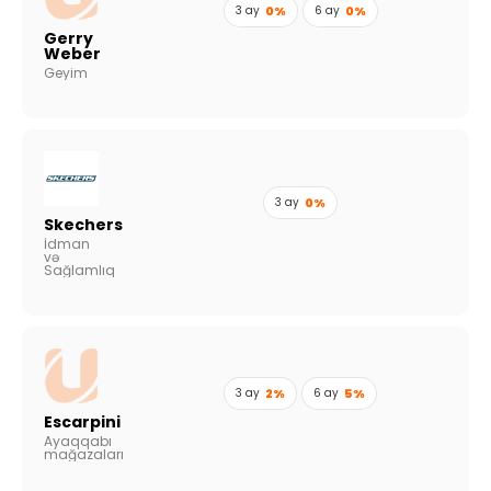
3 ay
0%
6 ay
0%
Gerry
Weber
Geyim
3 ay
0%
Skechers
İdman
və
Sağlamlıq
3 ay
2%
6 ay
5%
Escarpini
Ayaqqabı
mağazaları