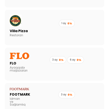
1 ay
0%
Villa Pizza
Restoran
3 ay
0%
6 ay
0%
FLO
Ayaqqabı
mağazaları
FOOTMARK
3 ay
0%
İdman
və
Sağlamlıq