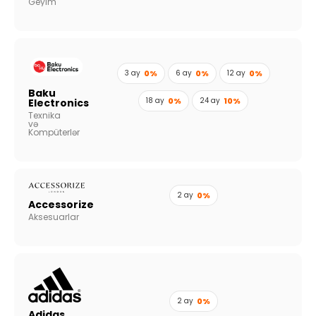
Geyim
3 ay
0%
6 ay
0%
12 ay
0%
Baku
18 ay
0%
24 ay
10%
Electronics
Texnika
və
Kompüterlər
2 ay
0%
Accessorize
Aksesuarlar
2 ay
0%
Adidas