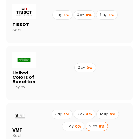
1 ay
0%
3 ay
0%
6 ay
0%
TISSOT
Saat
2 ay
0%
United
Colors of
Benetton
Geyim
3 ay
0%
6 ay
0%
12 ay
0%
18 ay
0%
21 ay
0%
VMF
Saat