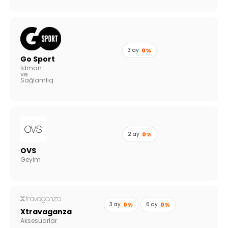
3 ay
0%
Go Sport
İdman
və
Sağlamlıq
2 ay
0%
OVS
Geyim
3 ay
0%
6 ay
0%
Xtravaganza
Aksesuarlar