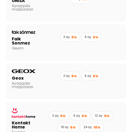
UNİSA
Ayaqqabı
mağazaları
3 ay
0%
6 ay
0%
Faik
Sonmez
Geyim
3 ay
0%
6 ay
0%
Geox
Ayaqqabı
mağazaları
3 ay
0%
6 ay
0%
12 ay
0%
Kontakt
Home
18 ay
0%
24 ay
10%