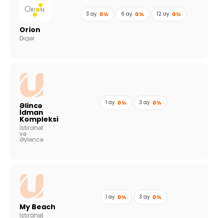
3 ay
0%
6 ay
0%
12 ay
0%
Orion
Digər
1 ay
0%
3 ay
0%
Əlincə
İdman
Kompleksi
İstirahət
və
Əyləncə
1 ay
0%
3 ay
0%
My Beach
İstirahət