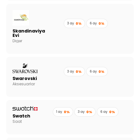
3 ay
0%
6 ay
0%
Skandinaviya
Evi
Digər
3 ay
0%
6 ay
0%
Swarovski
Aksesuarlar
1 ay
0%
3 ay
0%
6 ay
0%
Swatch
Saat