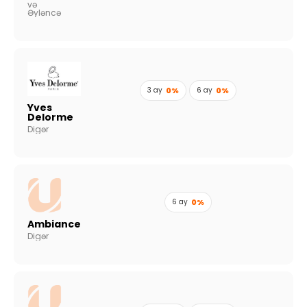
və
Əyləncə
3 ay
0%
6 ay
0%
Yves
Delorme
Digər
6 ay
0%
Ambiance
Digər