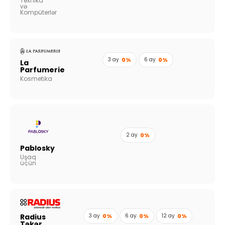
Texnika
və
Kompüterlər
3 ay
0%
6 ay
0%
La
Parfumerie
Kosmetika
2 ay
0%
Pablosky
Uşaq
üçün
Radius
3 ay
0%
6 ay
0%
12 ay
0%
Təkər