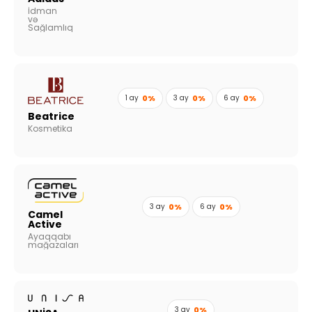
İdman
və
Sağlamlıq
1 ay
0%
3 ay
0%
6 ay
0%
Beatrice
Kosmetika
3 ay
0%
6 ay
0%
Camel
Active
Ayaqqabı
mağazaları
3 ay
0%