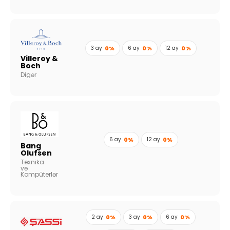
3 ay
0%
6 ay
0%
12 ay
0%
Villeroy &
Boch
Digər
6 ay
0%
12 ay
0%
Bang
Olufsen
Texnika
və
Kompüterlər
2 ay
0%
3 ay
0%
6 ay
0%