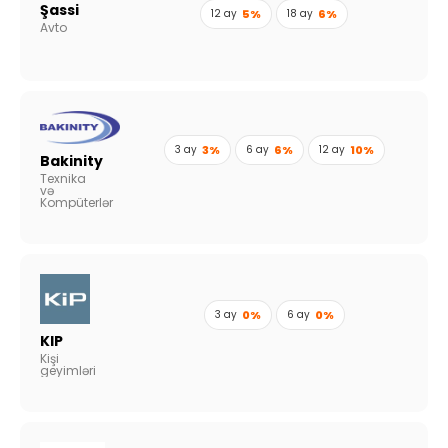
Şassi
12 ay
5%
18 ay
6%
Avto
3 ay
3%
6 ay
6%
12 ay
10%
Bakinity
Texnika
və
Kompüterlər
3 ay
0%
6 ay
0%
KIP
Kişi
geyimləri