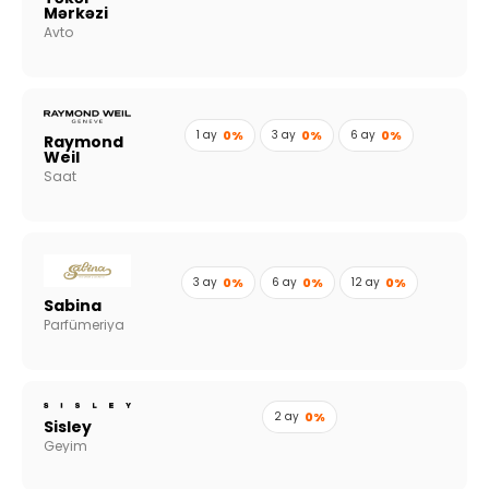
Mərkəzi
Avto
1 ay
0%
3 ay
0%
6 ay
0%
Raymond
Weil
Saat
3 ay
0%
6 ay
0%
12 ay
0%
Sabina
Parfümeriya
2 ay
0%
Sisley
Geyim