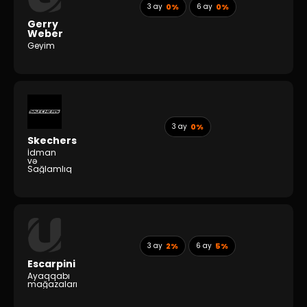
3 ay
0%
6 ay
0%
Gerry
Weber
Geyim
3 ay
0%
Skechers
İdman
və
Sağlamlıq
3 ay
2%
6 ay
5%
Escarpini
Ayaqqabı
mağazaları