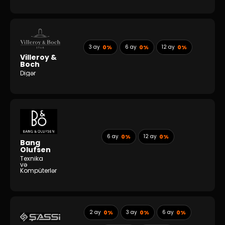
3 ay
0%
6 ay
0%
12 ay
0%
Villeroy &
Boch
Digər
6 ay
0%
12 ay
0%
Bang
Olufsen
Texnika
və
Kompüterlər
2 ay
0%
3 ay
0%
6 ay
0%