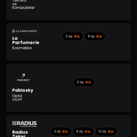
Texnika
və
Kompüterlər
3 ay
0%
6 ay
0%
La
Parfumerie
Kosmetika
2 ay
0%
Pablosky
Uşaq
üçün
Radius
3 ay
0%
6 ay
0%
12 ay
0%
Təkər