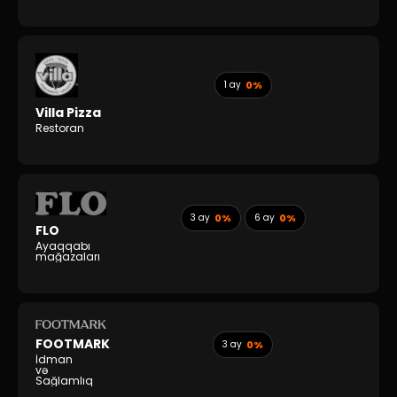
1 ay
0%
Villa Pizza
Restoran
3 ay
0%
6 ay
0%
FLO
Ayaqqabı
mağazaları
FOOTMARK
3 ay
0%
İdman
və
Sağlamlıq