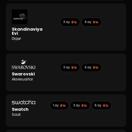
3 ay
0%
6 ay
0%
Skandinaviya
Evi
Digər
3 ay
0%
6 ay
0%
Swarovski
Aksesuarlar
1 ay
0%
3 ay
0%
6 ay
0%
Swatch
Saat