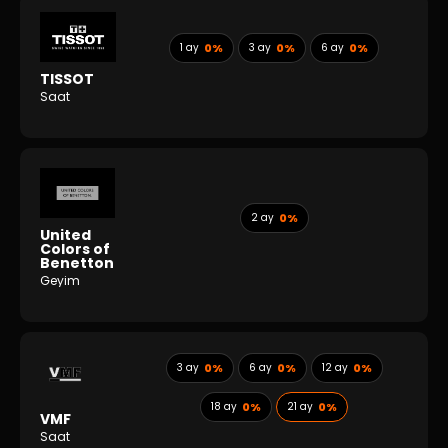
1 ay
0%
3 ay
0%
6 ay
0%
TISSOT
Saat
2 ay
0%
United
Colors of
Benetton
Geyim
3 ay
0%
6 ay
0%
12 ay
0%
18 ay
0%
21 ay
0%
VMF
Saat