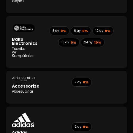
Geyim
3 ay
0%
6 ay
0%
12 ay
0%
Baku
18 ay
0%
24 ay
10%
Electronics
Texnika
və
Kompüterlər
2 ay
0%
Accessorize
Aksesuarlar
2 ay
0%
Adidas