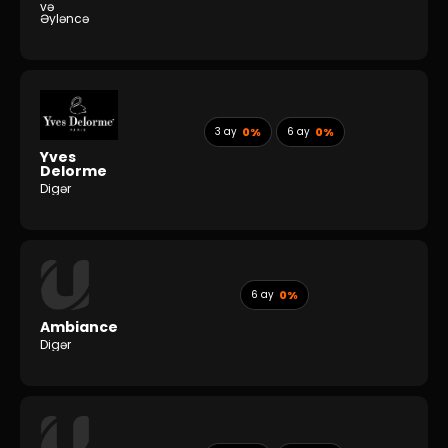
və
Əyləncə
3 ay
0%
6 ay
0%
Yves
Delorme
Digər
6 ay
0%
Ambiance
Digər