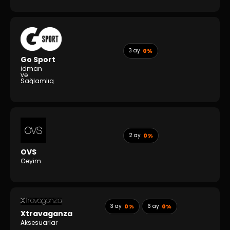
3 ay
0%
Go Sport
İdman
və
Sağlamlıq
2 ay
0%
OVS
Geyim
3 ay
0%
6 ay
0%
Xtravaganza
Aksesuarlar