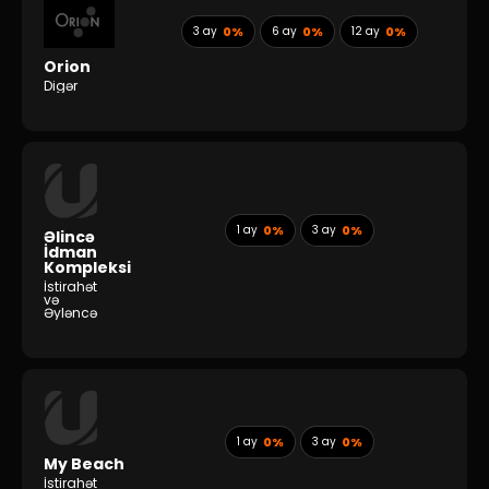
3 ay
0%
6 ay
0%
12 ay
0%
Orion
Digər
1 ay
0%
3 ay
0%
Əlincə
İdman
Kompleksi
İstirahət
və
Əyləncə
1 ay
0%
3 ay
0%
My Beach
İstirahət