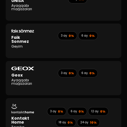
UNİSA
Ayaqqabı
mağazaları
3 ay
0%
6 ay
0%
Faik
Sonmez
Geyim
3 ay
0%
6 ay
0%
Geox
Ayaqqabı
mağazaları
3 ay
0%
6 ay
0%
12 ay
0%
Kontakt
Home
18 ay
0%
24 ay
10%