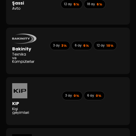
Şassi
12 ay
5%
18 ay
6%
Avto
3 ay
3%
6 ay
6%
12 ay
10%
Bakinity
Texnika
və
Kompüterlər
3 ay
0%
6 ay
0%
KIP
Kişi
geyimləri