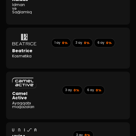
İdman
və
Sağlamlıq
1 ay
0%
3 ay
0%
6 ay
0%
Beatrice
Kosmetika
3 ay
0%
6 ay
0%
Camel
Active
Ayaqqabı
mağazaları
3 ay
0%