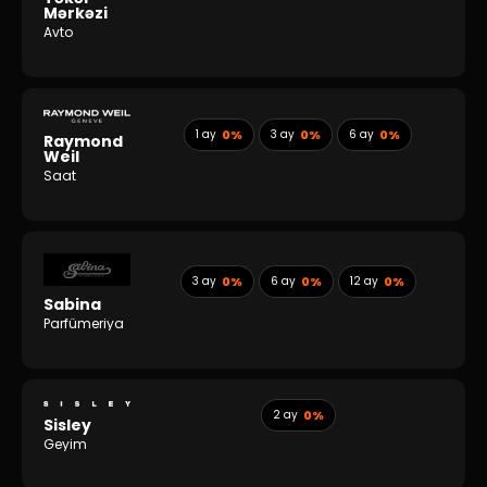
Mərkəzi
Avto
1 ay
0%
3 ay
0%
6 ay
0%
Raymond
Weil
Saat
3 ay
0%
6 ay
0%
12 ay
0%
Sabina
Parfümeriya
2 ay
0%
Sisley
Geyim