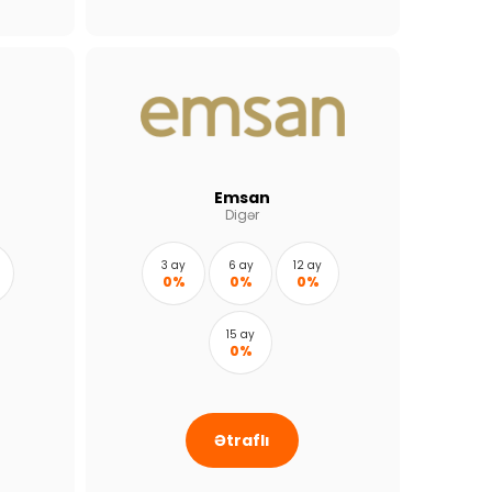
Emsan
Digər
3 ay
6 ay
12 ay
0%
0%
0%
15 ay
0%
Ətraflı