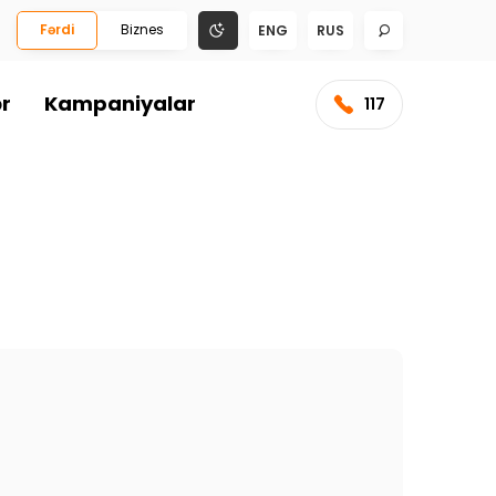
Fərdi
Biznes
ENG
RUS
ər
Kampaniyalar
117