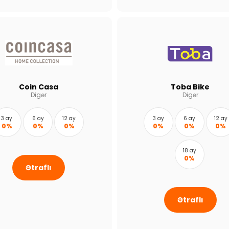
Coin Casa
Toba Bike
Digər
Digər
3 ay
6 ay
12 ay
3 ay
6 ay
12 ay
0%
0%
0%
0%
0%
0%
18 ay
0%
Ətraflı
Ətraflı