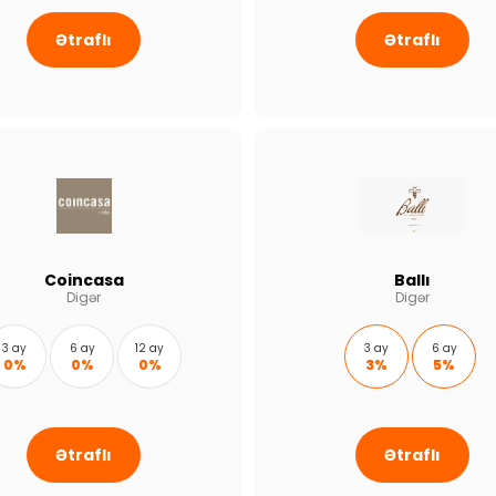
Ətraflı
Ətraflı
Coincasa
Ballı
Digər
Digər
3 ay
6 ay
12 ay
3 ay
6 ay
0%
0%
0%
3%
5%
Ətraflı
Ətraflı