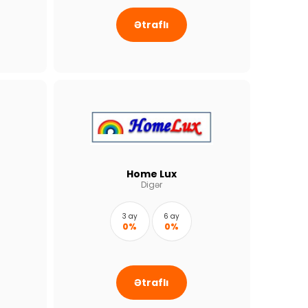
Ətraflı
Home Lux
Digər
3 ay
6 ay
0%
0%
Ətraflı