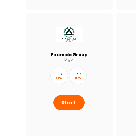
Piramida Group
Digər
3 ay
6 ay
0%
0%
Ətraflı