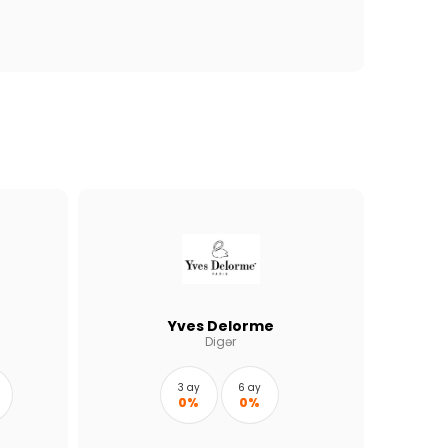
Yves Delorme
Digər
3 ay
6 ay
0%
0%