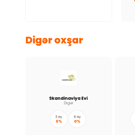
Digər oxşar
Skandinaviya Evi
Digər
3 ay
6 ay
0%
0%