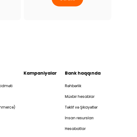
Kampaniyalar
Bank haqqında
idməti
Rəhbərlik
Müxbir hesablar
ommerce)
Təklif və Şikayətlər
İnsan resursları
Hesabatlar