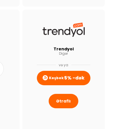
Trendyol
Digər
və ya
5% -dək
Keşbek
Ətraflı