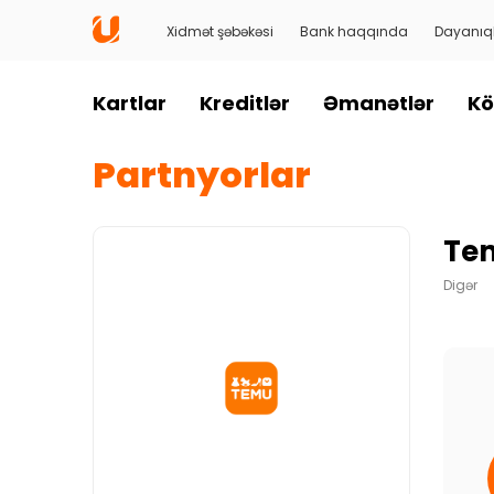
Xidmət şəbəkəsi
Bank haqqında
Dayanıql
Kartlar
Kreditlər
Əmanətlər
Kö
Partnyorlar
Te
Digər