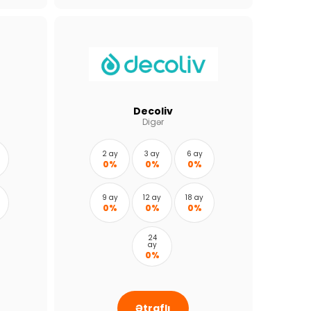
Decoliv
Digər
2 ay
3 ay
6 ay
0%
0%
0%
9 ay
12 ay
18 ay
0%
0%
0%
24
ay
0%
Ətraflı