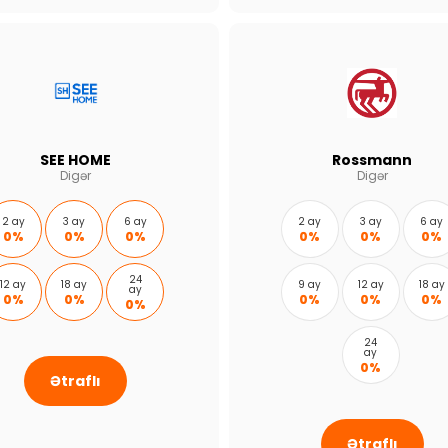
SEE HOME
Rossmann
Digər
Digər
2 ay
3 ay
6 ay
2 ay
3 ay
6 ay
0%
0%
0%
0%
0%
0%
24
12 ay
18 ay
9 ay
12 ay
18 ay
ay
0%
0%
0%
0%
0%
0%
24
ay
0%
Ətraflı
Ətraflı