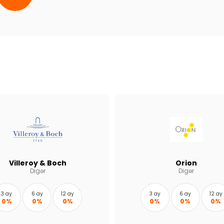
Villeroy & Boch
Orion
Digər
Digər
3 ay
6 ay
12 ay
3 ay
6 ay
12 ay
0%
0%
0%
0%
0%
0%