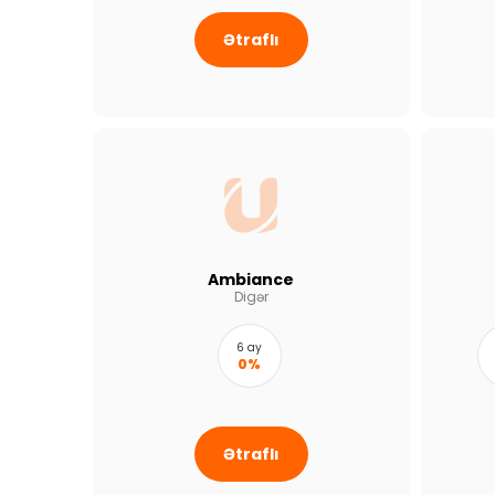
Ətraflı
Ambiance
Digər
6 ay
0%
Ətraflı