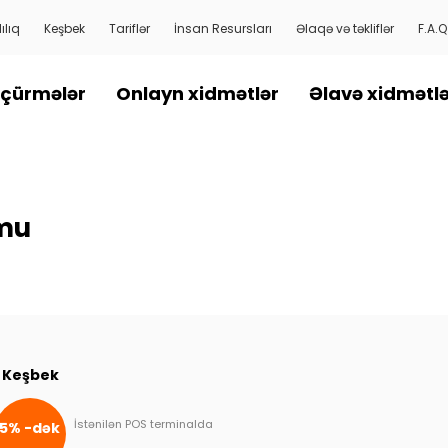
ılıq
Keşbek
Tariflər
İnsan Resursları
Əlaqə və təkliflər
F.A.Q
çürmələr
Onlayn xidmətlər
Əlavə xidmətl
mu
Keşbek
İstənilən POS terminalda
5% -dək