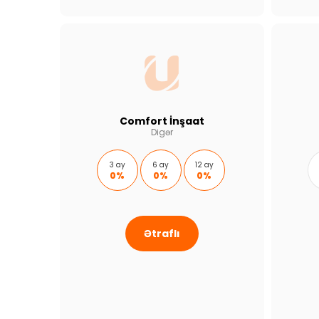
Comfort İnşaat
Digər
3 ay
6 ay
12 ay
0%
0%
0%
Ətraflı