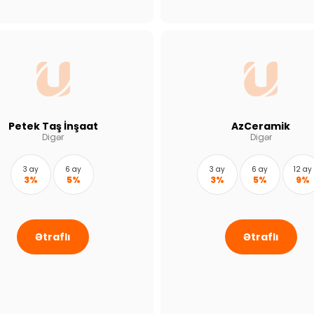
Petek Taş İnşaat
AzCeramik
Digər
Digər
3 ay
6 ay
3 ay
6 ay
12 ay
3%
5%
3%
5%
9%
Ətraflı
Ətraflı