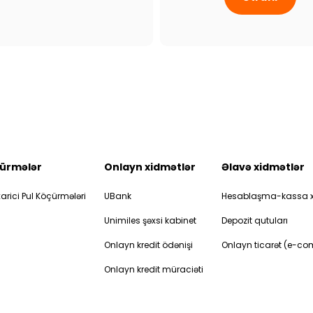
ürmələr
Onlayn xidmətlər
Əlavə xidmətlər
arici Pul Köçürmələri
UBank
Hesablaşma-kassa x
Unimiles şəxsi kabinet
Depozit qutuları
Onlayn kredit ödənişi
Onlayn ticarət (e-c
Onlayn kredit müraciəti