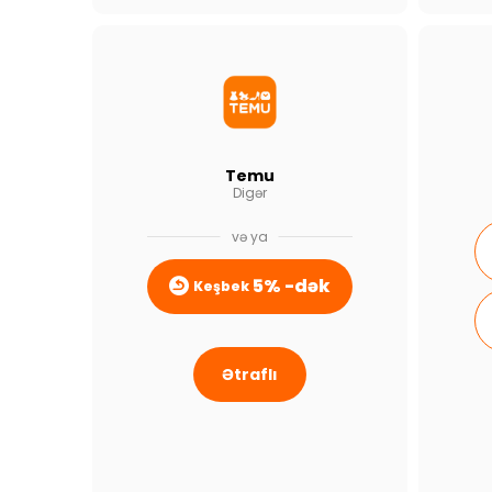
Temu
Digər
və ya
5% -dək
Keşbek
Ətraflı