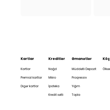
Kartlar
Kreditlər
Əmanətlər
Köç
Kartlar
Nağd
Müddətli Depozit
Ölkəx
Premial kartlar
Mikro
Proqressiv
Digər kartlar
İpoteka
Yığım
Kredit xətti
Topla