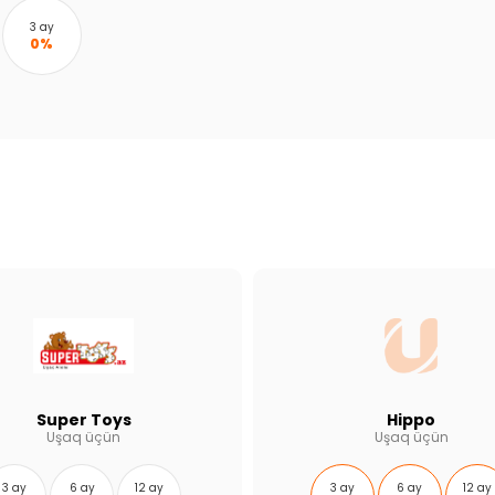
3 ay
0%
Super Toys
Hippo
Uşaq üçün
Uşaq üçün
3 ay
6 ay
12 ay
3 ay
6 ay
12 ay