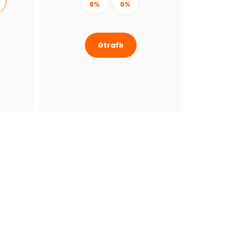
0%
0%
Ətraflı