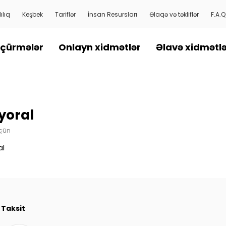
ılıq
Keşbek
Tariflər
İnsan Resursları
Əlaqə və təkliflər
F.A.Q
çürmələr
Onlayn xidmətlər
Əlavə xidmətl
yoral
çün
al
Taksit