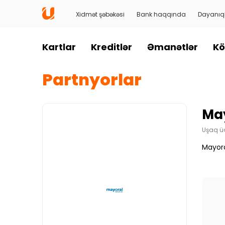
Xidmət şəbəkəsi
Bank haqqında
Dayanıql
Kartlar
Kreditlər
Əmanətlər
Kö
Partnyorlar
Ma
Uşaq ü
Mayor