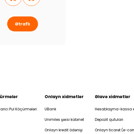
Ətraflı
ürmələr
Onlayn xidmətlər
Əlavə xidmətlər
arici Pul Köçürmələri
UBank
Hesablaşma-kassa x
Unimiles şəxsi kabinet
Depozit qutuları
Onlayn kredit ödənişi
Onlayn ticarət (e-c