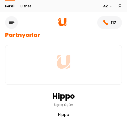
Fərdi
Biznes
117
Partnyorlar
Hippo
Xidmət şəbəkəsi
Uşaq üçün
Hippo
Bank haqqında