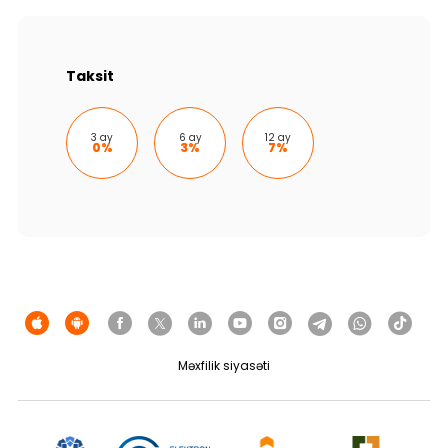
Dayanıqlılıq
Keşbek
Taksit
Tariflər
3 ay
6 ay
12 ay
0%
3%
7%
İnsan Resursları
Əlaqə və təkliflər
F.A.Q
Məxfilik siyasəti