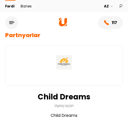
Fərdi
Biznes
117
Partnyorlar
Child Dreams
Xidmət şəbəkəsi
Uşaq üçün
Child Dreams
Bank haqqında