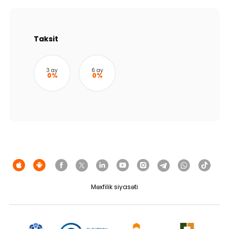
Dayanıqlılıq
Keşbek
Taksit
Tariflər
3 ay
6 ay
0%
0%
İnsan Resursları
Əlaqə və təkliflər
F.A.Q
Məxfilik siyasəti