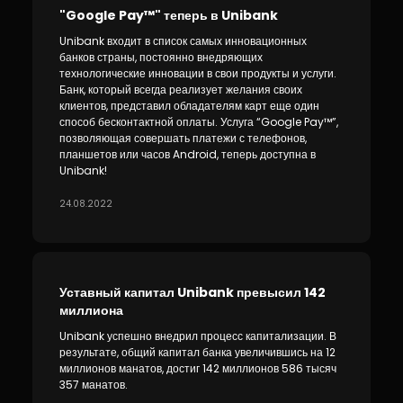
"Google Pay™" теперь в Unibank
Unibank входит в список самых инновационных
банков страны, постоянно внедряющих
технологические инновации в свои продукты и услуги.
Банк, который всегда реализует желания своих
клиентов, представил обладателям карт еще один
способ бесконтактной оплаты. Услуга “Google Pay™”,
позволяющая совершать платежи с телефонов,
планшетов или часов Android, теперь доступна в
Unibank!
24.08.2022
Уставный капитал Unibank превысил 142
миллиона
Unibank успешно внедрил процесс капитализации. В
результате, общий капитал банка увеличившись на 12
миллионов манатов, достиг 142 миллионов 586 тысяч
357 манатов.