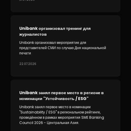
Устойчивость
Кешбэк
Unibank организовал тренинг для
Тарифы
журналистов
Unibank организовал мероприятие для
Кадровые ресурсы
представителей СМИ по случаю Дня национальной
печати
Связь с банком
22.07.2026
F.A.Q
Unibank занял первое место в регионе в
номинации "Устойчивость / ESG"
Unibank занял первое место в номинации
"Sustainability / ESG" в региональном рейтинге,
проведённом в рамках мероприятия SME Banking
Council 2026 - Центральная Азия.