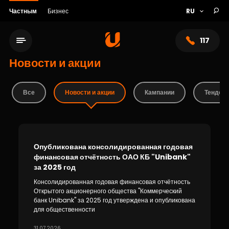
Частным
Бизнес
117
Новости и акции
Все
Новости и акции
Кампании
Тендеры
Опубликована консолидированная годовая
финансовая отчётность ОАО КБ "Unibank"
за 2025 год
Сеть обслуживания
Консолидированная годовая финансовая отчётность
Открытого акционерного общества "Коммерческий
банк Unibank" за 2025 год утверждена и опубликована
О банке
для общественности
31.07.2026