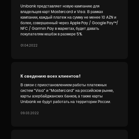
Unibank представляет новую кампанию для
владельцев карт Mastercard и Visa. В рамках
кампании, каждый платеж на сумму не менее 10 AZN и
более, совершенный через Apple Pay / Google Pay™/
NFC / Garmin Pay в маркетах, будет давать
покупателям кешбэк в размере 5%.
01.04.2022
К сведению всех клиентов!
В связи с приостановлением работы платежных
систем “Visa” и “Mastercard” на российском рынке,
карты азербайджанских банков, а также карты
Unibank не будут работать на территории России.
09.03.2022