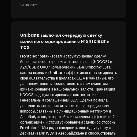
23.08.2022
Unibank заключил очередную сделку
валютного хеджирования с Frontclear и
TCX
Frontclear организовал и структурировал сделку
беспоставочного кросс-валютного свопа (NDCCS) в
AZN/USD с ОАО “Коммерческий банк Unibank” .Эта
сделка позволит Unibank эффективно конвертировать
свои обязательства в долларах США в манатные, что
даст возможность предоставлять своим клиентам
финансирование в национальной валюте. Транзакция
NDCCS задокументирована в соответствии с
Генеральным соглашением ISDA. Сделка помогла
дополнительно прояснить некоторые юридические
вопросы, связанные с ликвидационным неттингом в
Азербайджане, которые были смягчены эффективной
организацией и структурированием сделки со стороны
Frontclear. “Мы рады совершить еще одну сделку с
деривативами ISDA в Азербайджане и способствовать