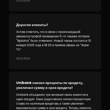
02.01.2025
Дорогие клиенты!
Хотим отметить, что в связи с произошедшей
авиакатастрофой проведение 5-го тиража лотереи
"Əjdaha" было отменено. Новый тираж состоится 10
января 2025 года в 18:20 в прямом эфире на “Xəzər
TV”.
26.12.2024
Unibank снизил проценты по кредиту,
увеличил сумму и срок кредита!
Unibank объединил три желания своих клиентов в
один продукт. Банк существенно снизил процентную
ставку по наличным кредитам, а также увеличил
максимальную сумму и срок кредита. Теперь, клиенты