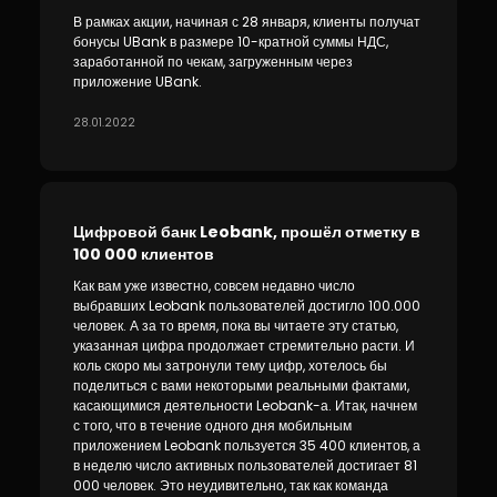
В рамках акции, начиная с 28 января, клиенты получат
бонусы UBank в размере 10-кратной суммы НДС,
заработанной по чекам, загруженным через
приложение UBank.
28.01.2022
Цифровой банк Leobank, прошёл отметку в
100 000 клиентов
Как вам уже известно, совсем недавно число
выбравших Leobank пользователей достигло 100.000
человек. А за то время, пока вы читаете эту статью,
указанная цифра продолжает стремительно расти. И
коль скоро мы затронули тему цифр, хотелось бы
поделиться с вами некоторыми реальными фактами,
касающимися деятельности Leobank-а. Итак, начнем
с того, что в течение одного дня мобильным
приложением Leobank пользуется 35 400 клиентов, а
в неделю число активных пользователей достигает 81
000 человек. Это неудивительно, так как команда