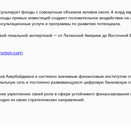
онсультирует фонды с совокупным объемом активов около 4 млрд е
и фонды прямых инвестиций создают положительное воздействие н
нсультационные услуги и программы по развитию потенциала.
ой локальной экспертизой — от Латинской Америки до Восточной Е
motion.com
ков Азербайджана и системно значимым финансовым институтом стр
лиальную сеть и постоянно развивающуюся цифровую банковскую 
ние укреплению своей роли в сфере устойчивого финансирования 
одно из своих стратегических направлений.
z