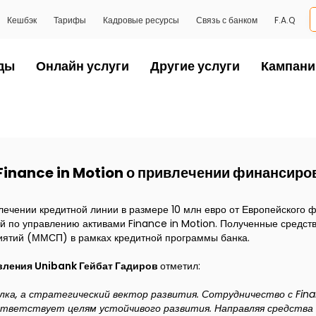
Кешбэк
Тарифы
Кадровые ресурсы
Связь с банком
F.A.Q
ды
Онлайн услуги
Другие услуги
Кампани
Finance in Motion о привлечении финансиров
лечении кредитной линии в размере 10 млн евро от Европейского 
 по управлению активами Finance in Motion. Полученные средст
иятий (ММСП) в рамках кредитной программы банка.
ления Unibank Гейбат Гадиров
отметил:
лка, а стратегический вектор развития. Сотрудничество с Fina
ответствует целям устойчивого развития. Направляя средства