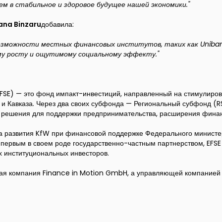
м в стабильное и здоровое будущее нашей экономики."
ana Binzaru
добавила:
озможности местных финансовых институтов, таких как Uniba
му росту и ощутимому социальному эффекту."
FSE) — это фонд импакт-инвестиций, направленный на стимулиров
и Кавказа. Через два своих субфонда — Региональный субфонд (R
решения для поддержки предпринимательства, расширения финанс
ка развития KfW при финансовой поддержке Федерального министер
первым в своем роде государственно-частным партнерством, EFSE 
 институциональных инвесторов.
ая компания Finance in Motion GmbH, а управляющей компанией