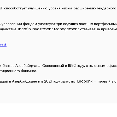
 способствует улучшению уровня жизни, расширению гендерного ба
 управлении фондом участвуют три ведущих частных портфельны
здействие. Incofin Investment Management отвечает за привлече
om/
 банков Азербайджана. Основанный в 1992 году, с головным офисо
стиционного банкинга.
ций в Азербайджане и в 2021 году запустил Leobank — первый в 