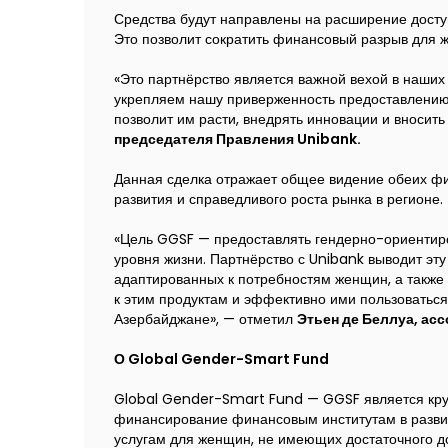
Средства будут направлены на расширение дост
Это позволит сократить финансовый разрыв для
«Это партнёрство является важной вехой в наши
укрепляем нашу приверженность предоставлени
позволит им расти, внедрять инновации и вносит
председателя Правления Unibank.
Данная сделка отражает общее видение обеих фин
развития и справедливого роста рынка в регионе.
«Цель GGSF — предоставлять гендерно-ориентир
уровня жизни. Партнёрство с Unibank выводит эт
адаптированных к потребностям женщин, а также
к этим продуктам и эффективно ими пользоватьс
Азербайджане», — отметил
Этьен де Беллуа, а
О Global Gender-Smart Fund
Global Gender-Smart Fund — GGSF является кр
финансирование финансовым институтам в разви
услугам для женщин, не имеющих достаточного 