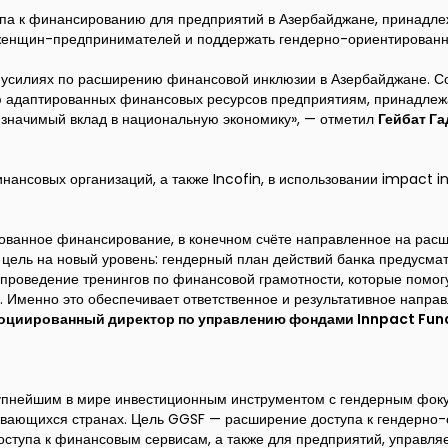
упа к финансированию для предприятий в Азербайджане, принад
 женщин-предпринимателей и поддержать гендерно-ориентированн
х усилиях по расширению финансовой инклюзии в Азербайджане. 
ю адаптированных финансовых ресурсов предприятиям, принадл
ь значимый вклад в национальную экономику», — отметил
Гейбат Г
ансовых организаций, а также Incofin, в использовании impact in
ованное финансирование, в конечном счёте направленное на рас
у цель на новый уровень: гендерный план действий банка предусма
 проведение тренингов по финансовой грамотности, которые пом
я. Именно это обеспечивает ответственное и результативное на
ссоциированный директор по управлению фондами Innpact F
упнейшим в мире инвестиционным инструментом с гендерным фок
вающихся странах. Цель GGSF — расширение доступа к гендерно
доступа к финансовым сервисам, а также для предприятий, упра