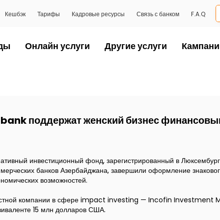
Кешбэк
Тарифы
Кадровые ресурсы
Связь с банком
F.A.Q
ды
Онлайн услуги
Другие услуги
Кампани
ibank поддержат женский бизнес финансовы
нативный инвестиционный фонд, зарегистрированный в Люксембур
мерческих банков Азербайджана, завершили оформление знаковог
номических возможностей.
естной компании в сфере impact investing — Incofin Investmen
виваленте 15 млн долларов США.