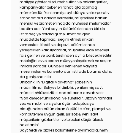
maliyyə göstəriciləri, məhsulları və onların şərtləri,
Sustainability
kampaniyalar, xəbərləri rahatlıqla tapmaq
mümkündür. Yenilənmiş sayt dünya və korporativ
standartlara cavab verməklə, müştərilərə bankın
Cashback
məhsul və xidmətləri haqda müfəssəl məlumatlar
təqdim edir. Yeni saytın üstünlüklərindən biri də
istifadəçiyə axtardığı məlumatları qısa
Tariffs
müddətdə tapmaq, seçim etmək imkanı
verməsidir. Kredit və depozit bölümlərində
yerləşdirilən kalkulyatorlar, müştəriyə əldə edəcəyi
Human Resources
faiz gəlirləri və bank tərəfindən ayrıla biləcək kreditin
məbləğini əvvəlcədən müəyyənləşdirmək və seçim
Contact us
imkanı yaradır. Gündəlik yenilənən valyuta
məzənnələri və konvertordan istifadə bölümü daha
da genişləndirilib.
F.A.Q
Unibank-ın “Digital Marketinq” şöbəsinin
müdiri Elmar Səfiyev bildirib ki, yenilənmiş sayt
müasir təhlükəsizlik standartlarına cavab verir:
“Son dərəcə funksional və sürətlidir. Dizayn forması
veb və mobil versiyalar üçün adaptasiya
olduğundan bütün ekran ölçülü telefon, planşet və
kompüterlərə uyğun gəlir. Bir sözlə, yeni sayt
müştərilərin gözləntiləri və tələbləri düşünülərək
hazırlanıb”.
Sayt fərdi və biznes bölümlərinə ayrılmaqla, həm