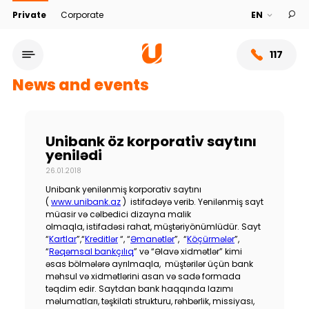
Private
Corporate
117
News and events
Unibank öz korporativ saytını
yenilədi
26.01.2018
Unibank yenilənmiş korporativ saytını
(
www.unibank.az
) istifadəyə verib. Yenilənmiş sayt
müasir və cəlbedici dizayna malik
olmaqla, istifadəsi rahat, müştəriyönümlüdür. Sayt
“
Kartlar
”,“
Kreditlər
“, “
Əmanətlər
”, “
Köçürmələr
”,
Service network
“
Rəqəmsal bankçılıq
” və “Əlavə xidmətlər” kimi
əsas bölmələrə ayrılmaqla, müştərilər üçün bank
məhsul və xidmətlərini asan və sadə formada
About bank
təqdim edir. Saytdan bank haqqında lazımı
məlumatları, təşkilati strukturu, rəhbərlik, missiyası,