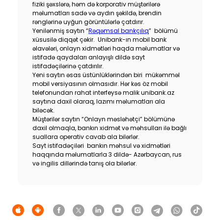
fiziki şəxslərə, həm də korporativ müştərilərə
məlumatları sadə və aydın şəkildə, brendin
rənglərinə uyğun görüntülərlə çatdırır.
Yenilənmiş saytın “
Rəqəmsal bankçılıq
” bölümü
xüsusilə diqqət çəkir. Unibank-ın mobil bank
əlavələri, onlayn xidmətləri haqda məlumatlar və
istifadə qaydaları anlayışlı dildə sayt
istifadəçilərinə çatdırılır.
Yeni saytın əsas üstünlüklərindən biri mükəmməl
mobil versiyasının olmasıdır. Hər kəs öz mobil
telefonundan rahat interfeysə malik unibank.az
saytına daxil olaraq, lazımı məlumatları ala
biləcək.
Müştərilər saytın “Onlayn məsləhətçi” bölümünə
daxil olmaqla, bankın xidmət və məhsulları ilə bağlı
suallara operativ cavab ala bilərlər.
Sayt istifadəçiləri bankın məhsul və xidmətləri
haqqında məlumatlarla 3 dildə- Azərbaycan, rus
və ingilis dillərində tanış ola bilərlər.