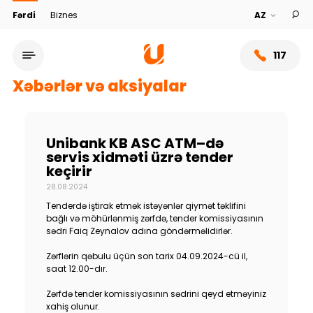
Fərdi
Biznes
117
Xəbərlər və aksiyalar
Unibank KB ASC ATM–də
servis xidməti üzrə tender
keçirir
28.08.2024
Tenderdə iştirak etmək istəyənlər qiymət təklifini
bağlı və möhürlənmiş zərfdə, tender komissiyasının
sədri Faiq Zeynalov adına göndərməlidirlər.
Xidmət şəbəkəsi
Zərflərin qəbulu üçün son tarix 04.09.2024-cü il,
saat 12.00-dır.
Bank haqqında
Zərfdə tender komissiyasının sədrini qeyd etməyiniz
xahiş olunur.