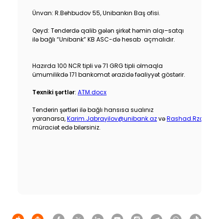
Dayanıqlılıq
Ünvan: R.Behbudov 55, Unibankın Baş ofisi.
Qeyd: Tenderdə qalib gələn şirkət həmin alqı–satqı
Keşbek
ilə bağlı “Unibank” KB ASC-də hesab açmalıdır.
Tariflər
Hazırda 100 NCR tipli və 71 GRG tipli olmaqla
ümumilikdə 171 bankomat ərazidə fəaliyyət göstərir.
İnsan Resursları
Texniki şərtlər
:
ATM.docx
Əlaqə və təkliflər
Tenderin şərtləri ilə bağlı hansısa sualınız
yaranarsa,
Karim.Jabrayilov@unibank.az
və
Rashad.Rzaguli
müraciət edə bilərsiniz.
F.A.Q