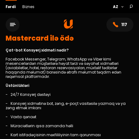
Fərdi
Biznes
117
Mastercard ilə ödə
Çat-bot Konsyerj xidməti nədir?
Facebook Messenger, Telegram, WhatsApp və Viber kimi
mesencerlərdən müştərilərə həyat tərzi və səyahət xidmətləri
(aviabiletlər, hotel, restoran rezervasiyaları, müxtəlif tədbirlər
haqqında məlumat) barəsində ətraflı məlumat təqdim edən
rəqəmsal platformadır.
Üstünlükləri
- 24/7 Konsyerj dəstəyi
- Konsyerj xidmətinə bot, zəng, e-poçt vasitəsilə yazmaq və ya
zəng etmək imkanı
Xidmət şəbəkəsi
- Vaxta qənaət
Bank haqqında
- Müraciətlərin qısa zamanda həlli
- Kart istifadəçisinin məxfililiyinin tam qorunması