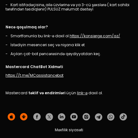
Dayanıqlılıq
- Kart istifadəçisinə, ailə üzvlərinə və ya 3-cü şəxslərə ( kart sahibi
tərəfindən təsdiqlənir) PULSUZ məlumat dəstəyi
Keşbek
Necə qoşulmaq olar?
Tariflər
- Smartfonunla bu link-ə daxil ol
https://konsierge.com/az/
- İstədiyin mesenceri seç və nişana klik et
İnsan Resursları
- Açılan çat-bot pəncərəsində qeydiyyatdan keç.
Əlaqə və təkliflər
Mastercard ChatBot Xidməti
https://t.me/MCassistancebot
F.A.Q
Mastercard
təklif və endirimləri
üçün
link-ə
daxil ol.
Məxfilik siyasəti