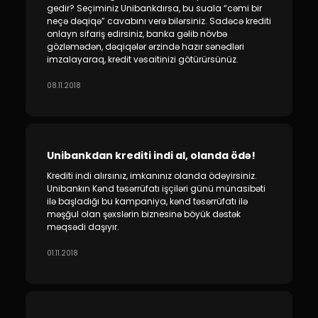
gedir? Seçiminiz Unibankdırsa, bu suala “cəmi bir
neçə dəqiqə” cavabını verə bilərsiniz. Sadəcə krediti
onlayn sifariş edirsiniz, banka gəlib növbə
gözləmədən, dəqiqələr ərzində hazır sənədləri
imzalayaraq, kredit vəsaitinizi götürürsünüz.
08.11.2018
Unibankdan krediti indi al, olanda ödə!
Krediti indi alırsınız, imkanınız olanda ödəyirsiniz.
Unibankın Kənd təsərrüfatı işçiləri günü münasibəti
ilə başladığı bu kampaniya, kənd təsərrüfatı ilə
məşğul olan şəxslərin biznesinə böyük dəstək
məqsədi daşıyır.
01.11.2018