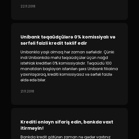
22.11.2018
Unibank təqaüdçülərə 0% komissiyalı və
sərfəli faizli kredit təklif edir
Unibankla yaşlı olmaq hər zaman sərfəlidir. Çünki
indi Unibankda məhz təqaüdçülər üçün nağd
istehlak kreditləri 0% komissiyalıdır. Təqaüdü 100
manatdan başlayan istənilən şəxs Unibank filialına
yaxınlaşaraq, krediti komissiyasız və sərfəli faizlə
əldə edə bilər.
21.11.2018
Krediti onlayn sifariş edin, bankda vaxt
itirməyin!
Bankda kredit götürən zaman nə qədər vaxtınız