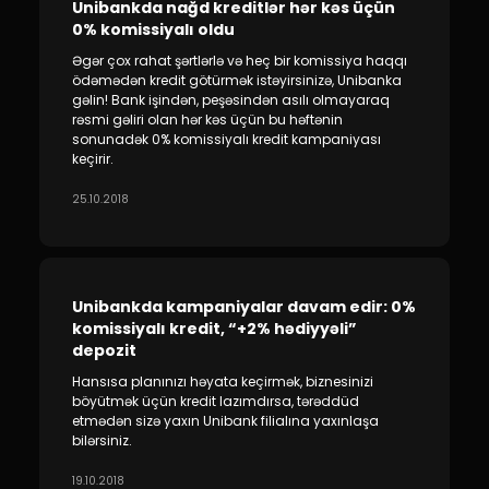
Unibankda nağd kreditlər hər kəs üçün
0% komissiyalı oldu
Əgər çox rahat şərtlərlə və heç bir komissiya haqqı
ödəmədən kredit götürmək istəyirsinizə, Unibanka
gəlin! Bank işindən, peşəsindən asılı olmayaraq
rəsmi gəliri olan hər kəs üçün bu həftənin
sonunadək 0% komissiyalı kredit kampaniyası
keçirir.
25.10.2018
Unibankda kampaniyalar davam edir: 0%
komissiyalı kredit, “+2% hədiyyəli”
depozit
Hansısa planınızı həyata keçirmək, biznesinizi
böyütmək üçün kredit lazımdırsa, tərəddüd
etmədən sizə yaxın Unibank filialına yaxınlaşa
bilərsiniz.
19.10.2018