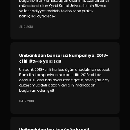
başlayıb. Bank əməkdaşları ölkənin ilk özəl ali təhsil
müəssisəsi olan Qərbi Kaspi Universitetinin Biznes
və İqtisadiyyat məktəbi tələbələrinə praktik
bankçılığı öyrədəcək.
21.12.2018
Unibankdan bənzərsiz kampaniya: 2018-
ci ili 18%-lə yola sal!
Unibank 2018-ci ili hər kəs üçün unudulmaz edəcək.
Bank ilin kampaniyasını elan edib: 2018-ci ildə
cəmi 18%-dən başlayan kredit götür, ödənişdə 2 ay
güzəşt müddəti qazan, aylıq 19 manatdan
başlayan ödəniş et!
04.12.2018
Unibankdan hər kəs üçün kredit