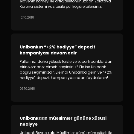
əlavənin köməyi ilə artıq telefonunuzdan Zolotaya
Korona sistemi vasitəsilə pul köçürə bilərsiniz.
12.10.2018
Unibankın “+2% hədiyyə” depozit
kampaniyası davam edir
Pullarınızı daha yüksək faizlə və etibarlı banklardan
birinə əmanət etmək istəyirsiniz? Elə isə Unibank
doğru seçiminizdir. Elə indi Unibanka gəlin və “+2%
hədiyyə” depozit kampaniyasından faydalanın!
03.10.2018
Unibankdan müəllimlər gününə xüsusi
hədiyyə
Unibank Beynəlxalq Müəllimlər günü münasibəti ilə