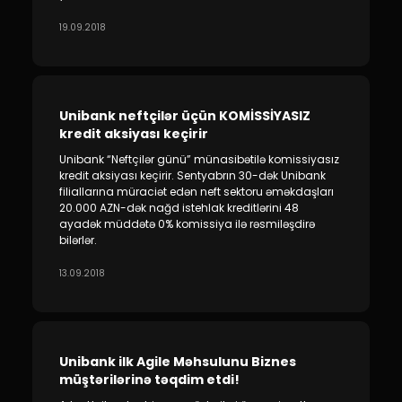
19.09.2018
Unibank neftçilər üçün KOMİSSİYASIZ
kredit aksiyası keçirir
Unibank “Neftçilər günü” münasibətilə komissiyasız
kredit aksiyası keçirir. Sentyabrın 30-dək Unibank
filiallarına müraciət edən neft sektoru əməkdaşları
20.000 AZN-dək nağd istehlak kreditlərini 48
ayadək müddətə 0% komissiya ilə rəsmiləşdirə
bilərlər.
13.09.2018
Unibank ilk Agile Məhsulunu Biznes
müştərilərinə təqdim etdi!