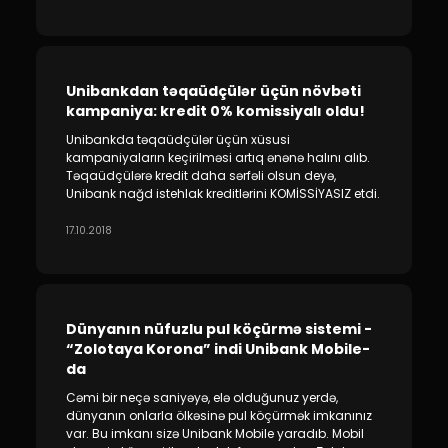
Unibankdan təqaüdçülər üçün növbəti
kampaniya: kredit 0% komissiyalı oldu!
Unibankda təqaüdçülər üçün xüsusi
kampaniyaların keçirilməsi artıq ənənə halını alıb.
Təqaüdçülərə kredit daha sərfəli olsun deyə,
Unibank nağd istehlak kreditlərini KOMİSSİYASIZ etdi.
17.10.2018
Dünyanın nüfuzlu pul köçürmə sistemi -
“Zolotaya Korona” indi Unibank Mobile-
da
Cəmi bir neçə saniyəyə, elə olduğunuz yerdə,
dünyanın onlarla ölkəsinə pul köçürmək imkanınız
var. Bu imkanı sizə Unibank Mobile yaradıb. Mobil