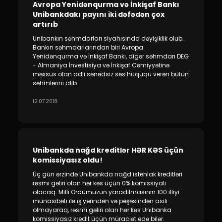
Avropa Yenidənqurma və İnkişaf Bankı
Unibankdakı payını iki dəfədən çox
artırıb
Unibankın səhmdarları siyahısında dəyişiklik olub.
Bankın səhmdarlarından biri Avropa
Yenidənqurma və İnkişaf Bankı, digər səhmdarı DEG
- Almaniya İnvestisiya və İnkişaf Cəmiyyətinə
məxsus olan adlı sənədsiz səs hüququ verən bütün
səhmlərini alıb.
12.07.2018
Unibankda nağd kreditlər HƏR KƏS üçün
komissiyasız oldu!
Üç gün ərzində Unibankda nağd istehlak kreditləri
rəsmi gəliri olan hər kəs üçün 0% komissiyalı
olacaq. Milli Ordumuzun yaradılmasının 100 illiyi
münasibəti ilə iş yerindən və peşəsindən asılı
olmayaraq, rəsmi gəliri olan hər kəs Unibanka
komissiyasız kredit üçün müraciət edə bilər.