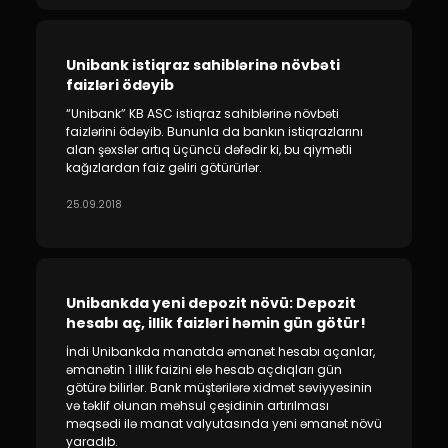
Unibank istiqraz sahiblərinə növbəti
faizləri ödəyib
“Unibank” KB ASC istiqraz sahiblərinə növbəti
faizlərini ödəyib. Bununla da bankın istiqrazlarını
alan şəxslər artıq üçüncü dəfədir ki, bu qiymətli
kağızlardan faiz gəliri götürürlər.
25.09.2018
Unibankda yeni depozit növü: Depozit
hesabı aç, illik faizləri həmin gün götür!
İndi Unibankda manatda əmanət hesabı açanlar,
əmanətin 1 illik faizini elə hesab açdıqları gün
götürə bilirlər. Bank müştərilərə xidmət səviyyəsinin
və təklif olunan məhsul çeşidinin artırılması
məqsədi ilə manat valyutasında yeni əmanət növü
yaradıb.