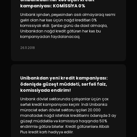
kampaniyası: KOMİSSİYA 0%
Unibank işindən, peşəsindən asılı olmayaraq rəsmi
gəliri olan hər kəs üçün nağd kreditləri 0%
komissiyalı etdi. Şənbə günü də daxil olmaqla,
Unibankdan nağd kredit götürən hər kəs bu
kampaniyadan faydalanacaq.
26.11.2018
Unibankdan yeni kredit kampaniyası:
ödənişdə güzəşt müddəti, sərfəli faiz,
komissiyada endirim!
Unibank dövlət sektorunda çalışanlar üçün çox
sərfəli kredit kampaniyası keçirir. İndi Unibanka
müraciət edən dövlət sektoru işçiləri 20.000
manatadək nağd istehlak kreditlərini ödənişdə 3 ay
güzəşt müddətilə və komissiya haqqında 50%
endirimlə götürə bilərlər. Kredit götürənlərə Albalı
Plus kredit kartı hədiyyə edilir.