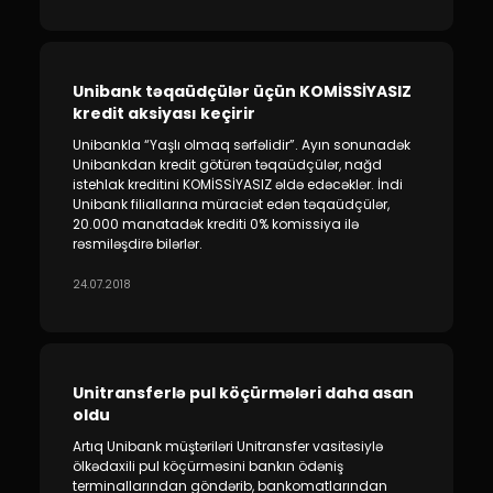
Unibank təqaüdçülər üçün KOMİSSİYASIZ
kredit aksiyası keçirir
Unibankla “Yaşlı olmaq sərfəlidir”. Ayın sonunadək
Unibankdan kredit götürən təqaüdçülər, nağd
istehlak kreditini KOMİSSİYASIZ əldə edəcəklər. İndi
Unibank filiallarına müraciət edən təqaüdçülər,
20.000 manatadək krediti 0% komissiya ilə
rəsmiləşdirə bilərlər.
24.07.2018
Unitransferlə pul köçürmələri daha asan
oldu
Artıq Unibank müştəriləri Unitransfer vasitəsiylə
ölkədaxili pul köçürməsini bankın ödəniş
terminallarından göndərib, bankomatlarından