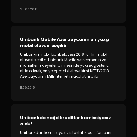
28.06.2018
Unibank Mobile Azərbaycanın ən yaxşı
mobil əlavəsi seçilib
Unibankın mobil bank əlavəsi 2018-ci ilin mobil
əlavəsi seçilib. Unibank Mobile səsvermənin və
münsiflərin dəyərləndirməsində yüksək göstərici
əldə edərək, ən yaxşı mobil əlavə kimi NETTY2018
Azərbaycanın Milli internet mükafatını alıb.
11.06.2018
Unibankda nağd kreditlər komissiyasız
oldu!
Unibankdan komissiyasız istehlak krediti fürsətini