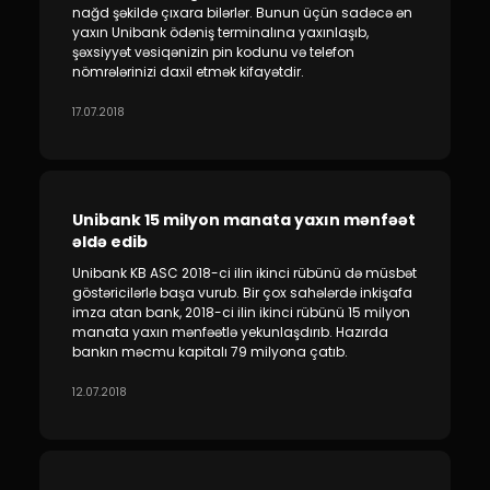
nağd şəkildə çıxara bilərlər. Bunun üçün sadəcə ən
yaxın Unibank ödəniş terminalına yaxınlaşıb,
şəxsiyyət vəsiqənizin pin kodunu və telefon
nömrələrinizi daxil etmək kifayətdir.
17.07.2018
Unibank 15 milyon manata yaxın mənfəət
əldə edib
Unibank KB ASC 2018-ci ilin ikinci rübünü də müsbət
göstəricilərlə başa vurub. Bir çox sahələrdə inkişafa
imza atan bank, 2018-ci ilin ikinci rübünü 15 milyon
manata yaxın mənfəətlə yekunlaşdırıb. Hazırda
bankın məcmu kapitalı 79 milyona çatıb.
12.07.2018