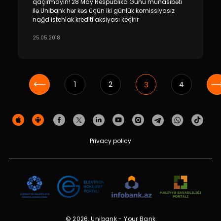
qaçırmayın! 28 May Respublika Günü münasibəti
ilə Unibank hər kəs üçün iki günlük komissiyasız
nağd istehlak krediti aksiyası keçirir
25.05.2018
3
1
2
4
Privacy policy
© 2026, Unibank - Your Bank