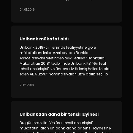
Sustainability
04.01.2019
Cashback
Tariffs
Unibank mükafat aldı
Human Resources
Unibank 2018-ci il ərzində fəaliyyətinə görə
mükafatlandırılıb. Azərbaycan Banklar
Assosiasiyası tərəfindən təşkil edilən “Bankçılıq
Contact us
Mükafatları 2018” tədbirində Unibank KB “Ən fəal
təhsil dəstəkçisi” və “İnnovativ ödəniş həlləri tətbiq
edən ABA üzvü” nominasiyaları üzrə qalib seçilib.
F.A.Q
21.12.2018
Unibankdan daha bir təhsil layihəsi
Bu günlərdə ilin “Ən fəal təhsil dəstəkçisi”
mükafatını alan Unibank, daha bir təhsil layhəsinə