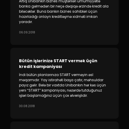
Artıq Unibankın biznes müştəriləri ümumiyyətlə
banka gəlmədən bir neçə dəqiqə ərzində kredit ala
biləcəklər. Buna bankın biznes sahibləri üçün
hazırladığı onlayn kreditləşmə xidməti imkan
yaradır.
06.09.2018
Bütün işlərinizə START vermək üçün
kredit kampaniyası
İndi bütün planlarınıza START verməyin əsl
məqamıdır. Yay istirahəti başa çatır, məhsuldar
payız gəlir. Belə bir vaxtda Unibankın hər kəs üçün
yeni “START” kampaniyası, nəzərdə tutduğunuz
işləri başlamağınız üçün çox əlverişlidir.
30.08.2018