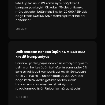
təhsil işçiləri üçün 0% komissiyalı nağd kredit
kampaniyası keçirir. Oktyabrın 15-dək Unibanka
müraciət edən bütün təhsil işçiləri 20.000 AZN-dək
nağd krediti KOMİSSİYASIZ rəsmiləşdirmək imkanı
qazanırlar.
01.10.2018
Unibankdan hər kəs üçün KOMİSSİYASIZ
kredit kampaniyası
Unibank işindən, peşəsindən asılı olmayaraq rəsmi
gəliri olan hər kəs üçün bu həftənin sonunadək 0%
komissiyalı kredit kampaniyası keçirir. Sentyabrın
27-si, 28-i və 29-u Unibankdan 20.000 AZN-dək
nağd istehlak krediti götürən hər kəs, krediti
komissiyasız rəsmiləşdirəcək. Aksiyadan
faydalanmaq üçün Unibanka müraciət edin!
27.09.2018