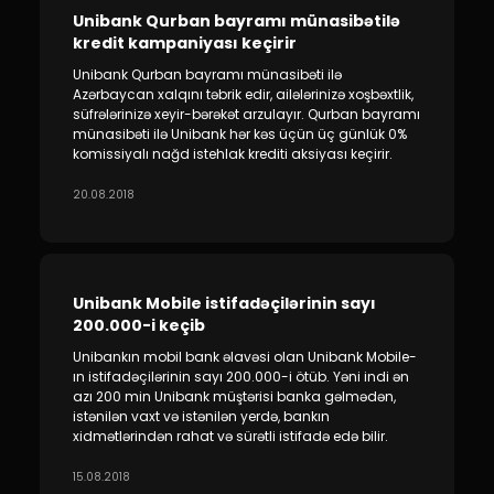
Unibank Qurban bayramı münasibətilə
kredit kampaniyası keçirir
Unibank Qurban bayramı münasibəti ilə
Azərbaycan xalqını təbrik edir, ailələrinizə xoşbəxtlik,
süfrələrinizə xeyir-bərəkət arzulayır. Qurban bayramı
münasibəti ilə Unibank hər kəs üçün üç günlük 0%
komissiyalı nağd istehlak krediti aksiyası keçirir.
20.08.2018
Unibank Mobile istifadəçilərinin sayı
200.000-i keçib
Unibankın mobil bank əlavəsi olan Unibank Mobile-
ın istifadəçilərinin sayı 200.000-i ötüb. Yəni indi ən
azı 200 min Unibank müştərisi banka gəlmədən,
istənilən vaxt və istənilən yerdə, bankın
xidmətlərindən rahat və sürətli istifadə edə bilir.
15.08.2018