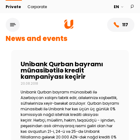
Private
Corporate
117
News and events
Unibank Qurban bayramı
münasibətilə kredit
kampaniyası keçirir
20.08.2018
Unibank Qurban bayramı münasibəti ilə
Azərbaycan xalqını təbrik edir, ailələrinizə xoşbəxtlik,
süfrələrinizə xeyir-bərəkət arzulayır. Qurban bayramı
münasibəti ilə Unibank hər kəs üçün üç günlük 0%
Service network
komissiyalı nağd istehlak krediti aksiyası
keçirir. Hərbçi, müəllim, həkim, təqaüdçü - işindən,
peşəsindən asılı olmayaraq rəsmi gəliri olan hər
About bank
kəs avqustun 21-i, 24-ü və 25-də Unibank
fililallarına gələrək 20.000 AZN-dək nağd krediti 0%