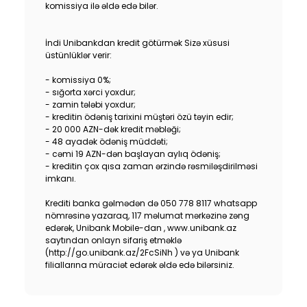
komissiya ilə əldə edə bilər.
Sustainability
İndi Unibankdan kredit götürmək Sizə xüsusi
Cashback
üstünlüklər verir:
- komissiya 0%;
Tariffs
- sığorta xərci yoxdur;
- zamin tələbi yoxdur;
Human Resources
- kreditin ödəniş tarixini müştəri özü təyin edir;
- 20 000 AZN-dək kredit məbləği;
- 48 ayadək ödəniş müddəti;
Contact us
- cəmi 19 AZN-dən başlayan aylıq ödəniş;
- kreditin çox qısa zaman ərzində rəsmiləşdirilməsi
imkanı.
F.A.Q
Krediti banka gəlmədən də 050 778 8117 whatsapp
nömrəsinə yazaraq, 117 məlumat mərkəzinə zəng
edərək, Unibank Mobile-dan , www.unibank.az
saytından onlayn sifariş etməklə
(http://go.unibank.az/2FcSiNh ) və ya Unibank
filiallarına müraciət edərək əldə edə bilərsiniz.