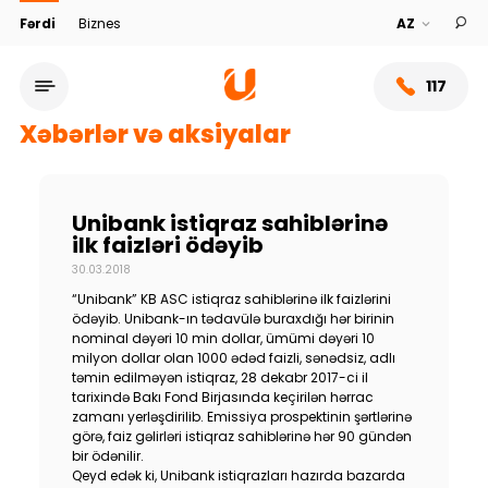
Fərdi
Biznes
117
Xəbərlər və aksiyalar
Unibank istiqraz sahiblərinə
ilk faizləri ödəyib
30.03.2018
“Unibank” KB ASC istiqraz sahiblərinə ilk faizlərini
ödəyib. Unibank-ın tədavülə buraxdığı hər birinin
nominal dəyəri 10 min dollar, ümümi dəyəri 10
milyon dollar olan 1000 ədəd faizli, sənədsiz, adlı
təmin edilməyən istiqraz, 28 dekabr 2017-ci il
Xidmət şəbəkəsi
tarixində Bakı Fond Birjasında keçirilən hərrac
zamanı yerləşdirilib. Emissiya prospektinin şərtlərinə
görə, faiz gəlirləri istiqraz sahiblərinə hər 90 gündən
Bank haqqında
bir ödənilir.
Qeyd edək ki, Unibank istiqrazları hazırda bazarda