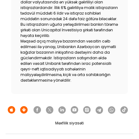
dollar valyutasında ən yüksək gəlirliliyi olan
Dayanıqlılıq
istiqrazlardandır. İllik 6% gəlirliliyə malik istiqrazların
tədavül müddəti 6 ildir və istiqraz sahibləri
müddətin sonunadək 24 dəfə faiz götürə biləcəklər.
Keşbek
Bu istiqrazların uğurla yerləşdirilməsi bankın törəmə
şirkəti olan Unicapital İnvestisiya şirkəti tərəfindən
həyata keçirilib.
Tariflər
Məqsəd açıq maliyyə bazarından vəsaitin cəlb
edilməsi ilə yanaşı, Unibankın Azərbaycan qiymətli
kağızlar bazarının inkişafına dəstəyini daha da
İnsan Resursları
gücləndirməkdir. İstiqrazların satışından əldə
edilən vəsait Unibank tərəfindən ixrac potensiallı
Əlaqə və təkliflər
qeyri-neft iqtisadiyyatı sahələrinin
maliyyələşdirilməsinə, kiçik və orta sahibkarlığın
dəstəklənməsinə yönəldilir.
F.A.Q
Məxfilik siyasəti