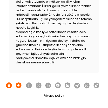
dollar valyutasında ən yüksək gəlirliliyi olan
Sustainability
istiqrazlardandır. İllik 6% gəlirliliyə malik istiqrazların
tədavül müddəti 6 ildir və istiqraz sahibləri
müddətin sonunadək 24 dəfə faiz götürə biləcəklər.
Cashback
Bu istiqrazların uğurla yerləşdirilməsi bankın törəmə
şirkəti olan Unicapital İnvestisiya şirkəti tərəfindən
həyata keçirilib.
Tariffs
Məqsəd açıq maliyyə bazarından vəsaitin cəlb
edilməsi ilə yanaşı, Unibankın Azərbaycan qiymətli
kağızlar bazarının inkişafına dəstəyini daha da
Human Resources
gücləndirməkdir. İstiqrazların satışından əldə
edilən vəsait Unibank tərəfindən ixrac potensiallı
Contact us
qeyri-neft iqtisadiyyatı sahələrinin
maliyyələşdirilməsinə, kiçik və orta sahibkarlığın
dəstəklənməsinə yönəldilir.
F.A.Q
Privacy policy