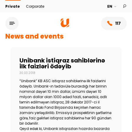
Private
Corporate
117
News and events
Unibank istiqraz sahiblərinə
ilk faizləri ödəyib
30.03.2018
“Unibank” KB ASC istiqraz sahiblərinə ilk faizlərini
ödəyib. Unibank-ın tədavülə buraxdığı hər birinin
nominal dəyəri 10 min dollar, ümümi dəyəri 10
milyon dollar olan 1000 ədəd faizli, sənədsiz, adlı
təmin edilməyən istiqraz, 28 dekabr 2017-ci il
Service network
tarixində Bakı Fond Birjasında keçirilən hərrac
zamanı yerləşdirilib. Emissiya prospektinin şərtlərinə
görə, faiz gəlirləri istiqraz sahiblərinə hər 90 gündən
About bank
bir ödənilir.
Qeyd edək ki, Unibank istiqrazları hazırda bazarda