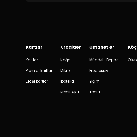
Kartlar
Kreditlər
Əmanətlər
Köç
Kartlar
Nağd
Müddətli Depozit
Ölkəx
Premial kartlar
Mikro
Proqressiv
Digər kartlar
İpoteka
Yığım
Kredit xətti
Topla