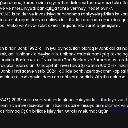
yğun olaraq, karbon izinin qiymətləndirilməsi təcrübəmizi təkm
ə və məsuliyyətli bankçılığa töhfə verməyi hədəfləyirik”.
AF) kreditlər və investisiyalar hesabına maliyyələşdirilən istixana
in etmək üçün dünya maliyyə inistitutları arasında əməkdaşlıqdı
opa, Afrika və Asiya-Sakit okean regionunda sürətlə genişlənir.
ridir. Bank 1992-ci ilin iyul ayında, ilkin olaraq MBank adı altında
k, adı “Unibank”a dəyişdirilib. Unibank müasir bankçılıq texnolog
dirib. Bank müxtəlif vaxtlarda The Banker və Euromoney tərəfi
irakçılarından olan “Unicapital” İnvestisiya Şirkətinin 100 %-lik 
LeoBank-ı istifadəyə verib. 2024-cü ildə bank Azərbaycanın kapital 
ndan biri kimi mövqeyini daha da möhkəmləndirib. Ətraflı məluma
PCAF) 2019-cu ilin sentyabrında qlobal miqyasda istifadəyə veril
tlərinin və investisiyalarının istixana qazı emissiyalarını ölçmək
azırlamaq üçün birlikdə işləyirlər. Ətraflı məlumat üçün
https://