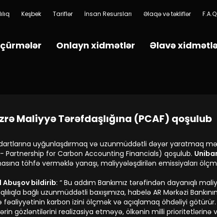
ılıq
Keşbek
Tariflər
İnsan Resursları
Əlaqə və təkliflər
F.A.Q
çürmələr
Onlayn xidmətlər
Əlavə xidmətl
zrə Maliyyə Tərəfdaşlığına (PCAF) qoşulub
andartlarına uyğunlaşdırmaq və uzunmüddətli dəyər yaratmaq məq
 - Partnership for Carbon Accounting Financials) qoşulub.
Uniba
ılmasına töhfə verməklə yanaşı, maliyyələşdirilən emissiyaları ölç
d Abuşov bildirib
: “ Bu addım Bankımız tərəfindən dayanıqlı mali
lılıqla bağlı uzunmüddətli baxışımıza, habelə AR Mərkəzi Bankının
əaliyyətinin karbon izini ölçmək və açıqlamaq öhdəliyi götürür. P
flərin gözləntilərini realizasiya etməyə, ölkənin milli prioritetlə