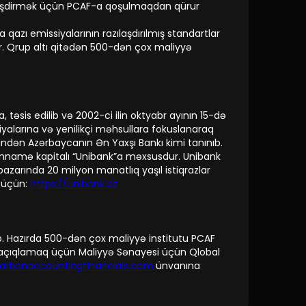
illəşdirmək üçün PCAF-a qoşulmaqdan qürur
 qazı emissiyalarının razılaşdırılmış standartlar
r. Qrup altı qitədən 500-dən çox maliyyə
, təsis edilib və 2002-ci ilin oktyabr ayının 15-də
iyalarına və yenilikçi məhsullara fokuslanaraq
ndən Azərbaycanın Ən Yaxşı Bankı kimi tanınıb.
nizamnamə kapitalı “Unibank”a məxsusdur. Unibank
bazarında 20 milyon manatlıq yaşıl istiqrazlar
t üçün:
https://unibank.az
ib. Hazırda 500-dən çox maliyyə institutu PCAF
 və açıqlamaq üçün Maliyyə Sənayesi üçün Qlobal
carbonaccountingfinancials.com
ünvanına