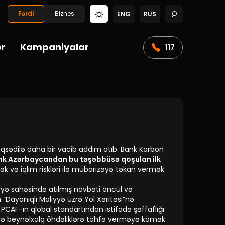
Fərdi
Biznes
ENG
RUS
ər
Kampaniyalar
117
sədilə daha bir vacib addım atıb. Bank Karbon
nk Azərbaycandan bu təşəbbüsə qoşulan ilk
mək və iqlim riskləri ilə mübarizəyə təkan vermək
yyə sahəsində atılmış növbəti öncül və
 “Dayanıqlı Maliyyə üzrə Yol Xəritəsi”nə
CAF-ın qlobal standartından istifadə şəffaflığı
rinə və beynəlxalq öhdəliklərə töhfə verməyə kömək