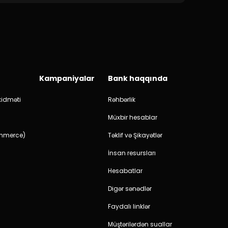
Kampaniyalar
Bank haqqında
idməti
Rəhbərlik
Müxbir hesablar
ommerce)
Təklif və Şikayətlər
İnsan resursları
Hesabatlar
Digər sənədlər
Faydalı linklər
Müştərilərdən suallar