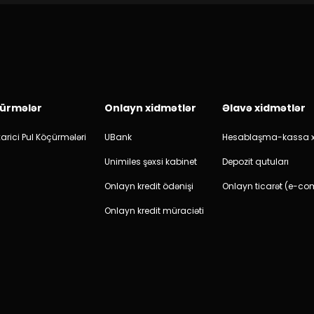
ürmələr
Onlayn xidmətlər
Əlavə xidmətlər
arici Pul Köçürmələri
UBank
Hesablaşma-kassa x
Unimiles şəxsi kabinet
Depozit qutuları
Onlayn kredit ödənişi
Onlayn ticarət (e-c
Onlayn kredit müraciəti