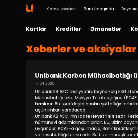
Xidmət şəbəkəsi
Bank haqqında
Dayanıql
Kartlar
Kreditlər
Əmanətlər
Kö
Xəbərlər və aksiyalar
Unibank Karbon Mühasibatlığı ü
17.04.2025
Unibank KB ASC fəaliyyətini beynəlxalq ESG st
Mühasibatlığı üzrə Maliyyə Tərəfdaşlığına (PCAF
bankdır
. Bu tərəfdaşlıq bankın şəffaflığın artır
üçün imkan yaradacaq.
Unibank KB ASC-nin
İdarə Heyətrinin sədri Fəri
nümunəvi addımlarından biridir. Bu, Bizim dayanıq
uyğundur. PCAF-a qoşulmaqla, Bank kreditləşmə f
və hesabatlılığı təmin edir. Bu bizə maraqlı tərə