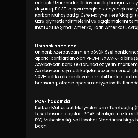
edəcək. Uzunmüddətli davanıqlılıq baxışımıza u
duyuruq. PCAF-a qoşulmaqla biz dayanıqlı maliyy
Karbon Mühasibatlığı üzrə Maliyyə Tərəfdaşlığı (PC
üzrə qiymətləndirmələrini və açıqlamalarını təm
institutu ilə Şimali Amerika, Latın Amerikası, Avr
Unibank haqqında
Unibank Azərbaycanın ən böyük özəl banklarından bi
aparıcı banklardan olan PROMTEXBANK-la birləşərə
Azərbaycan bank sektorunda öz yerini möhkəmlən
Azərbaycan qiymətli kağızlar bazarının öncül işt
2021-ci ildə ölkənin ilk yalnız mobil bankı olan 
buraxaraq, ölkənin aparıcı maliyyə institutları
PCAF haqqında
Karbon Mühasibat Maliyyələri üzrə Tərəfdaşlıq (
təşəbbüsünə qoşulub. PCAF iştirakçıları öz kredi
İXQ Mühasibatlığı və Hesabat Standartını birgə h
baxın.