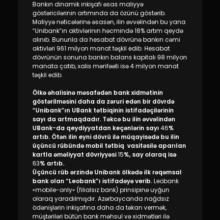
Bankın dinamik inkişafı əsas maliyyə
göstəricilərinin artımında da özünü göstərib.
Maliyyə nəticələrinə əsasən, ilin əvvəlindən bu yana
“Unibank”ın aktivlərinın həcmində 18% artım qeydə
alınıb. Bununla da hesabat dövrünə bankın cəmi
aktivləri 961 milyon manat təşkil edib. Hesabat
dövrünün sonuna bankın balans kapitalı 98
milyon
manata çatıb, xalis mənfəəti isə 4 milyon manat
təşkil edib.
Ölkə əhalisinə məsafədən bank xidmətinin
göstərilməsini daha da zəruri edən bir dövrdə
“Unibank”ın UBank tətbiqinin istifadəçilərinin
sayı da artmaqdadır. Təkcə bu ilin əvvəlindən
UBank-da qeydiyyatdan keçənlərin sayı
46
%
artıb. Ötən ilin eyni dövrü ilə müqayisədə bu ilin
üçüncü rübündə mobil tətbiq vasitəsilə aparılan
kartla əməliyyat dövriyyəsi
15
%, say olaraq isə
63
% artıb.
Üçüncü rüb ərzində Unibank ölkədə ilk rəqəmsal
bank olan “Leobank”ı istifadəyə verib.
Leobank
«mobile-only» (filialsız bank) prinsipinə uyğun
olaraq yaradılmışdır. Azərbaycanda nağdsız
ödənişlərin inkişafına daha da təkan vermək,
müştəriləri bütün bank məhsul və xidmətləri ilə