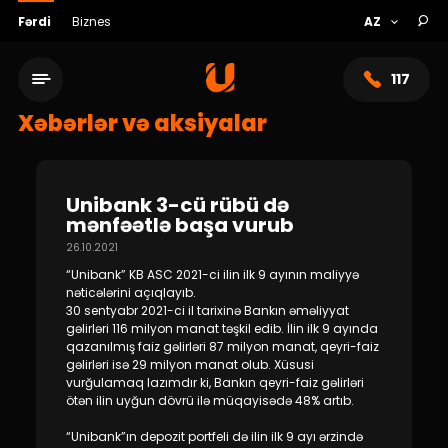
Fərdi
Biznes
117
Xəbərlər və aksiyalar
Unibank 3-cü rübü də
mənfəətlə başa vurub
26.10.2021
“Unibank” KB ASC 2021-ci ilin ilk 9 ayının maliyyə
nəticələrini açıqlayıb.
30 sentyabr 2021-ci il tarixinə Bankın əməliyyat
gəlirləri 116
milyon manat təşkil edib. İlin ilk 9 ayında
qazanılmış faiz gəlirləri 87 milyon manat, qeyri-faiz
Xidmət şəbəkəsi
gəlirləri isə 29 milyon manat olub. Xüsusi
vurğulamaq lazımdır ki, Bankın qeyri-faiz gəlirləri
ötən ilin uyğun dövrü ilə müqayisədə 48% artıb.
Bank haqqında
“Unibank”ın depozit portfeli də ilin ilk 9 ayı ərzində