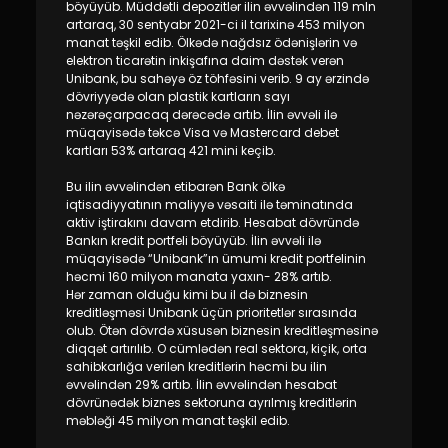
Dayanıqlılıq
böyüyüb. Müddətli depozitlər ilin əvvəlindən 119 mln
artaraq, 30 sentyabr 2021-ci il tarixinə 453 milyon
manat təşkil edib. Ölkədə nağdsız ödənişlərin və
Keşbek
elektron ticarətin inkişafına daim dəstək verən
Unibank, bu sahəyə öz töhfəsini verib. 9 ay ərzində
dövriyyədə olan plastik kartların sayı
Tariflər
nəzərəçarpacaq dərəcədə artıb. İlin əvvəli ilə
müqayisədə təkcə Visa və Mastercard debet
kartları 53% artaraq 421 mini keçib.
İnsan Resursları
Bu ilin əvvəlindən etibarən Bank ölkə
iqtisadiyyatının maliyyə vəsaiti ilə təminatında
Əlaqə və təkliflər
aktiv iştirakını davam etdirib. Hesabat dövründə
Bankın kredit portfeli böyüyüb. İlin əvvəli ilə
F.A.Q
müqayisədə “Unibank”ın ümumi kredit portfelinin
həcmi 160 milyon manata yaxın- 28% artıb.
Hər zaman olduğu kimi bu il də biznesin
kreditləşməsi Unibank üçün prioritetlər sırasında
olub. Ötən dövrdə xüsusən biznesin kreditləşməsinə
diqqət artırılıb. O cümlədən real sektora, kiçik, orta
sahibkarlığa verilən kreditlərin həcmi bu ilin
əvvəlindən 29% artıb. İlin əvvəlindən hesabat
dövrünədək biznes sektoruna ayrılmış kreditlərin
məbləği 45
milyon manat təşkil edib.