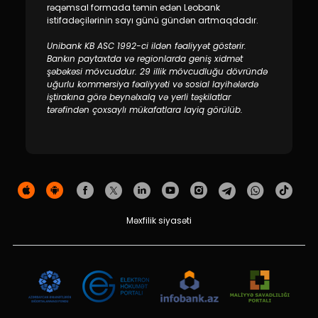
rəqəmsal formada təmin edən Leobank
istifadəçilərinin sayı günü gündən artmaqdadır.
Unibank KB ASC 1992-ci ildən fəaliyyət göstərir.
Bankın paytaxtda və regionlarda geniş xidmət
şəbəkəsi mövcuddur. 29 illik mövcudluğu dövründə
uğurlu kommersiya fəaliyyəti və sosial layihələrdə
iştirakına görə beynəlxalq və yerli təşkilatlar
tərəfindən çoxsaylı mükafatlara layiq görülüb.
Məxfilik siyasəti