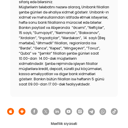
sifariş edə bilərsiniz.
Dayanıqlılıq
Müştərilərin tələbatını nəzərə alaraq, Unibank filialları
şənbə günləri də əhaliyə xidmət göstərir. Unibank-ın
xidmət və məhsullarından istifadə etmək istəyənlər,
Keşbek
həftə sonu bank filiallarına müraciət edə bilərlər.
Bankın paytaxt və Abşeronda “Əcəmi”, “Neftçilər”,
15 saylı, “Sumqayıt”, “Nərimanov”, “Bakıxanov”,
Tariflər
“Xırdalan”, “İnşaatçılar”, “Mərdəkan”, 14 saylı (Beş
mərtəbə), “Əhmədli” filialları, regionlarda isə
“Bərdə”, “Gəncə”, “Kəpəz”, “Mingəçevir”, “Tovuz”,
İnsan Resursları
“Quba” və “Şəmkir” filialları şənbə günləri saat
10.00-dan 14.00-dək müştərilərin
Əlaqə və təkliflər
xidmətindədir. Şənbə rejimində işləyən filiallar
müştərilərə kredit, depozit, sürətli pul köçürmələri,
kassa əməliyyatları və digər bank xidmətləri
F.A.Q
göstərir. Bankın bütün filialları isə həftənin 5 günü
saat 09.00-dan 17.00-dək fəaliyyətdədir.
Məxfilik siyasəti