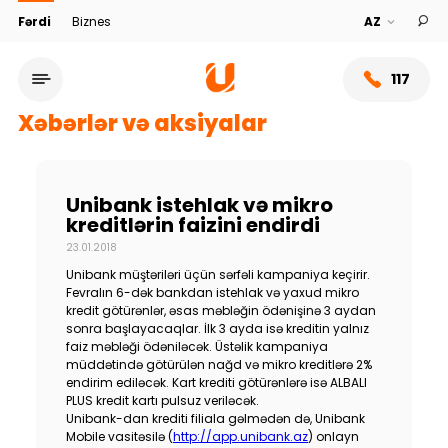
Fərdi
Biznes
117
Xəbərlər və aksiyalar
Unibank istehlak və mikro
kreditlərin faizini endirdi
23.01.2018
Unibank müştəriləri üçün sərfəli kampaniya keçirir.
Fevralın 6-dək bankdan istehlak və yaxud mikro
kredit götürənlər, əsas məbləğin ödənişinə 3 aydan
sonra başlayacaqlar. İlk 3 ayda isə kreditin yalnız
faiz məbləği ödəniləcək. Üstəlik kampaniya
Xidmət şəbəkəsi
müddətində götürülən nağd və mikro kreditlərə 2%
endirim ediləcək. Kart krediti götürənlərə isə ALBALI
PLUS kredit kartı pulsuz veriləcək.
Bank haqqında
Unibank-dan krediti filiala gəlmədən də, Unibank
Mobile vasitəsilə (
http://app.unibank.az
) onlayn