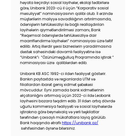
həyata keçirdiyi sosial layihələr, ekoloji tədbirlərə
Dayanıqlılıq
görə, Unibank 2023-cü il üçün “Korporativ sosial
məsuliyyət” nominasiyasının qalibi olub. İl ərzində
müştərilərin maliyyə savadlılığının artırılmasında,
Keşbek
ödənişlərin təhlükəsizliyi ilə bağlı reallaşdırılan
layihələrin qiymətləndirilməsi zamanı, Bank
“Rəqəmsal ödənişlərdə təhlükəsizliyə dair
Tariflər
maarrifləndirmə layihələri” nominasiyası üzrə təltif
edilib. Artıq illərdir şəxsi bizneslərin yaradılmasına
İnsan Resursları
dəstək sahəsindəki davamlı fəaliyyətinə isə
“Unibank”ı “Özünüməşğulluq Proqramında iştirak ”
nominasiyası üzrə qaliblərdən edib.
Əlaqə və təkliflər
Unibank KB ASC 1992-ci ildən fəaliyyət göstərir.
Bankın paytaxtda və regionlarda UTM və
F.A.Q
filiallardan ibarət geniş xidmət şəbəkəsi
mövcuddur. Eyni zamada bank xidmətlərinin
əlçatanlığını artırmaq üçün 2022-ci ildə Leobank
layihəsini bazara təqdim edib. 31 ildən artıq dövrdə
uğurlu kommersiya fəaliyyəti və sosial layihələrdə
iştirakına görə beynəlxalq və yerli təşkilatlar
tərəfindən çoxsaylı mükafatlara layiq görülüb.
Bank haqqında ətraflı
https://unibank.az/
səhifəsindən öyrənə bilərsiniz.