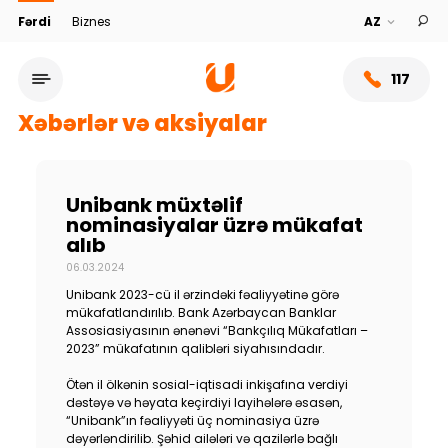
Fərdi
Biznes
117
Xəbərlər və aksiyalar
Unibank müxtəlif
nominasiyalar üzrə mükafat
alıb
06.03.2024
Unibank 2023-cü il ərzindəki fəaliyyətinə görə
mükafatlandırılıb. Bank Azərbaycan Banklar
Assosiasiyasının ənənəvi “Bankçılıq Mükafatları –
2023” mükafatının qalibləri siyahısındadır.
Xidmət şəbəkəsi
Ötən il ölkənin sosial-iqtisadi inkişafına verdiyi
dəstəyə və həyata keçirdiyi layihələrə əsasən,
Bank haqqında
“Unibank”ın fəaliyyəti üç nominasiya üzrə
dəyərləndirilib. Şəhid ailələri və qazilərlə bağlı