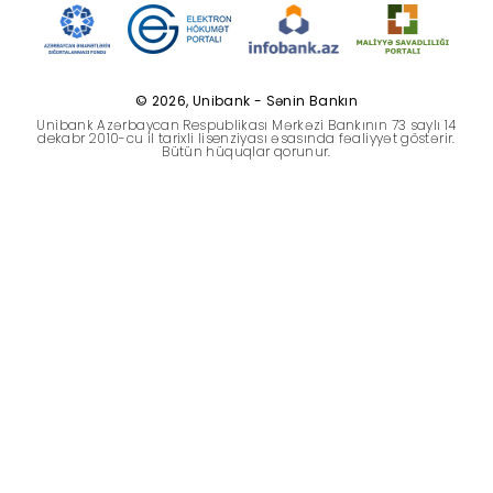
Dayanıqlılıq
Keşbek
© 2026, Unibank - Sənin Bankın
Unibank Azərbaycan Respublikası Mərkəzi Bankının 73 saylı 14
Tariflər
dekabr 2010-cu il tarixli lisenziyası əsasında fəaliyyət göstərir.
Bütün hüquqlar qorunur.
İnsan Resursları
Əlaqə və təkliflər
F.A.Q