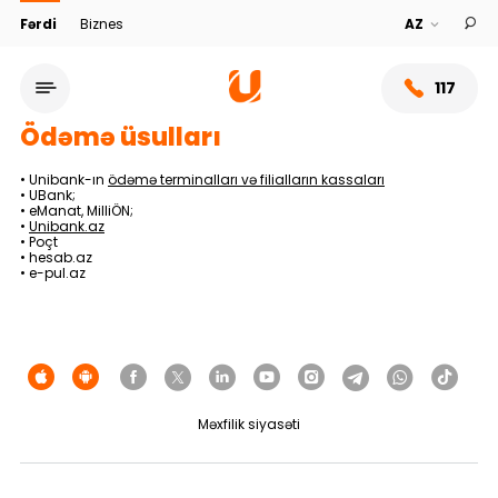
Fərdi
Biznes
117
Ödəmə üsulları
• Unibank-ın
ödəmə terminalları və filialların kassaları
• UBank;
• eManat, MilliÖN;
•
Unibank.az
• Poçt
• hesab.az
• e-pul.az
Xidmət şəbəkəsi
Məxfilik siyasəti
Bank haqqında