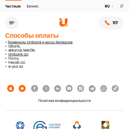
Частным
Бизнес
117
Способы оплаты
•
Терминалы Unibank и кассы филиалов
;
• UBank;
• eManat, MilliÖN;
•
Unibank.az
;
• Почта;
• hesab.az;
• e-pul.az.
Политика конфиденциальности
Сеть обслуживания
О банке