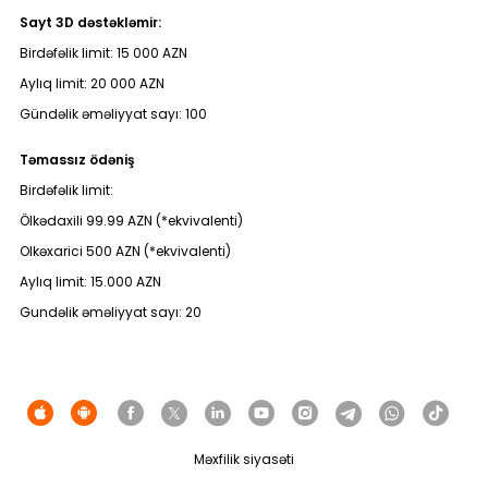
Dayanıqlılıq
Sayt 3D dəstəkləmir:
Birdəfəlik limit: 15 000 AZN
Keşbek
Aylıq limit: 20 000 AZN
Gündəlik əməliyyat sayı: 100
Tariflər
Təmassız ödəniş
İnsan Resursları
Birdəfəlik limit:
Ölkədaxili 99.99 AZN (*ekvivalenti)
Əlaqə və təkliflər
Olkəxarici 500 AZN (*ekvivalenti)
Aylıq limit: 15.000 AZN
F.A.Q
Gundəlik əməliyyat sayı: 20
Məxfilik siyasəti