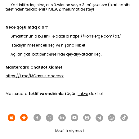
Dayanıqlılıq
- Kart istifadəçisinə, ailə üzvlərinə və ya 3-cü şəxslərə ( kart sahibi
tərəfindən təsdiqlənir) PULSUZ məlumat dəstəyi
Keşbek
Necə qoşulmaq olar?
- Smartfonunla bu link-ə daxil ol
https://konsierge.com/az/
Tariflər
- İstədiyin mesenceri seç və nişana klik et
İnsan Resursları
- Açılan çat-bot pəncərəsində qeydiyyatdan keç.
Mastercard ChatBot Xidməti
Əlaqə və təkliflər
https://t.me/MCassistancebot
F.A.Q
Mastercard
təklif və endirimləri
üçün
link-ə
daxil ol.
Məxfilik siyasəti