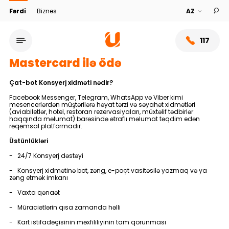
Fərdi
Biznes
117
Mastercard ilə ödə
Çat-bot Konsyerj xidməti nədir?
Facebook Messenger, Telegram, WhatsApp və Viber kimi
mesencerlərdən müştərilərə həyat tərzi və səyahət xidmətləri
(aviabiletlər, hotel, restoran rezervasiyaları, müxtəlif tədbirlər
haqqında məlumat) barəsində ətraflı məlumat təqdim edən
rəqəmsal platformadır.
Üstünlükləri
- 24/7 Konsyerj dəstəyi
- Konsyerj xidmətinə bot, zəng, e-poçt vasitəsilə yazmaq və ya
zəng etmək imkanı
Xidmət şəbəkəsi
- Vaxta qənaət
- Müraciətlərin qısa zamanda həlli
Bank haqqında
- Kart istifadəçisinin məxfililiyinin tam qorunması