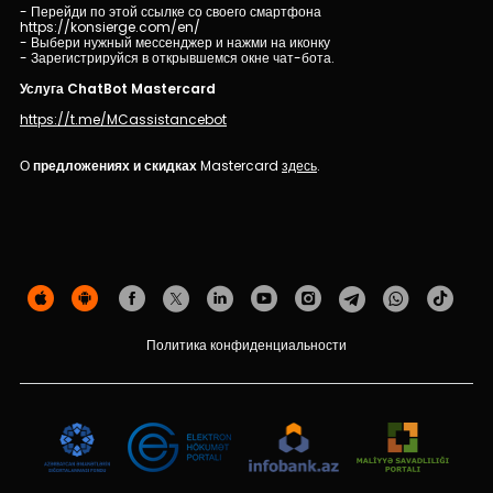
Устойчивость
- Перейди по этой ссылке со своего смартфона
https://konsierge.com/en/
- Выбери нужный мессенджер и нажми на иконку
- Зарегистрируйся в открывшемся окне чат-бота.
Кешбэк
Услуга ChatBot Mastercard
Тарифы
https://t.me/MCassistancebot
О
предложениях и скидках
Mastercard
здесь
.
Кадровые ресурсы
Связь с банком
F.A.Q
Политика конфиденциальности