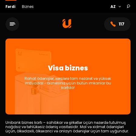
Fərdi
Biznes
117
Visa biznes
Rahat ödənişlər, xərclərə tam nəzarət və yüksək
imtiyazlar - biznesiniz üçün bütün imkanlar bu
kartda!
Xidmət şəbəkəsi
Bank haqqında
Unibank biznes kartı – sahibkar və şirkətlər üçün nəzərdə tutulmuş
nağdsız və təhlükəsiz ödəniş vasitəsidir. Mal və xidmət ödənişləri
üçün, ölkədaxili, ölkəxarici və onlayn ödənişlər üçün tam uyğundur.