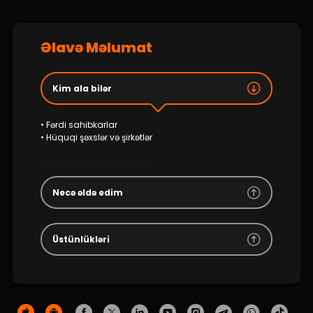
Dayanıqlılıq
Keşbek
Əlavə Məlumat
Tariflər
Kim ala bilər
İnsan Resursları
• Fərdi sahibkarlar
• Hüquqi şəxslər və şirkətlər
Əlaqə və təkliflər
F.A.Q
Necə əldə edim
Üstünlükləri