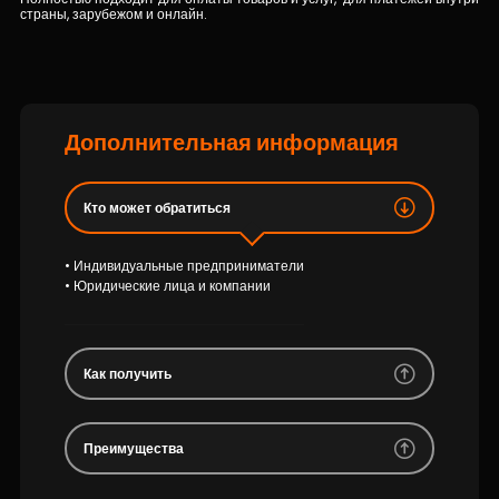
Устойчивость
страны, зарубежом и онлайн.
Кешбэк
Тарифы
Дополнительная информация
Кадровые ресурсы
Кто может обратиться
Связь с банком
• Индивидуальные предприниматели
• Юридические лица и компании
F.A.Q
Как получить
Преимущества