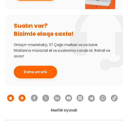
Sualın var?
Bizimlə əlaqə saxla!
Onlayn-məsləhətçi, 117 Çağrı mərkəzi və ya bank
filiallarına müraciət et və suallarına cavab al. Rahat və
asan!
Daha ətraflı
Məxfilik siyasəti