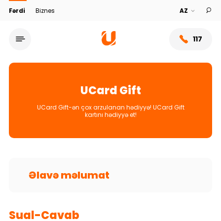
Fərdi
Biznes
117
UCard Gift
UCard Gift-ən çox arzulanan hədiyyə! UCard Gift
kartını hədiyyə et!
Əlavə məlumat
Xidmət şəbəkəsi
Bank haqqında
Sual-Cavab