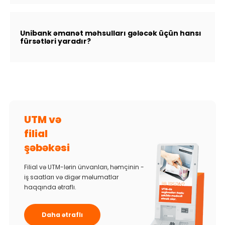
Unibank əmanət məhsulları gələcək üçün hansı
fürsətləri yaradır?
UTM və
filial
şəbəkəsi
Filial və UTM-lərin ünvanları, həmçinin -
iş saatları və digər məlumatlar
haqqında ətraflı.
Daha ətraflı