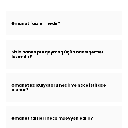
Dayanıqlılıq
Keşbek
Əmanət faizleri nedir?
Tariflər
İnsan Resursları
Sizin banka pul qoymaq üçün hansı şərtlər
lazımdır?
Əlaqə və təkliflər
F.A.Q
Əmanət kalkulyatoru nədir və necə istifadə
olunur?
Əmanet faizleri necə müəyyən edilir?