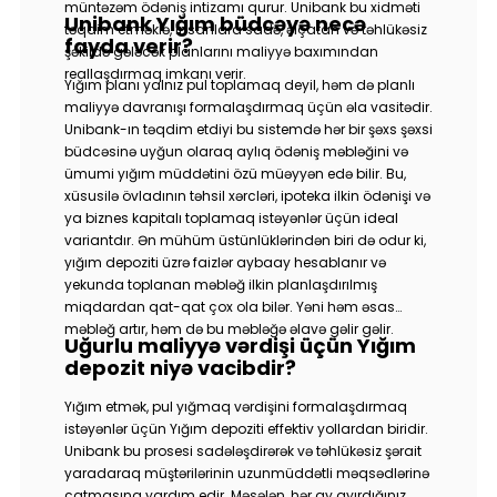
müntəzəm ödəniş intizamı qurur. Unibank bu xidməti
Unibank Yığım büdcəyə necə
təqdim etməklə, insanlara sadə, əlçatan və təhlükəsiz
fayda verir?
şəkildə gələcək planlarını maliyyə baxımından
reallaşdırmaq imkanı verir.
Yığım planı yalnız pul toplamaq deyil, həm də planlı
maliyyə davranışı formalaşdırmaq üçün əla vasitədir.
Unibank-ın təqdim etdiyi bu sistemdə hər bir şəxs şəxsi
büdcəsinə uyğun olaraq aylıq ödəniş məbləğini və
ümumi yığım müddətini özü müəyyən edə bilir. Bu,
xüsusilə övladının təhsil xərcləri, ipoteka ilkin ödənişi və
ya biznes kapitalı toplamaq istəyənlər üçün ideal
variantdır. Ən mühüm üstünlüklərindən biri də odur ki,
yığım depoziti üzrə faizlər aybaay hesablanır və
yekunda toplanan məbləğ ilkin planlaşdırılmış
miqdardan qat-qat çox ola bilər. Yəni həm əsas
məbləğ artır, həm də bu məbləğə əlavə gəlir gəlir.
Uğurlu maliyyə vərdişi üçün Yığım
depozit niyə vacibdir?
Yığım etmək, pul yığmaq vərdişini formalaşdırmaq
istəyənlər üçün Yığım depoziti effektiv yollardan biridir.
Unibank bu prosesi sadələşdirərək və təhlükəsiz şərait
yaradaraq müştərilərinin uzunmüddətli məqsədlərinə
çatmasına yardım edir. Məsələn, hər ay ayırdığınız