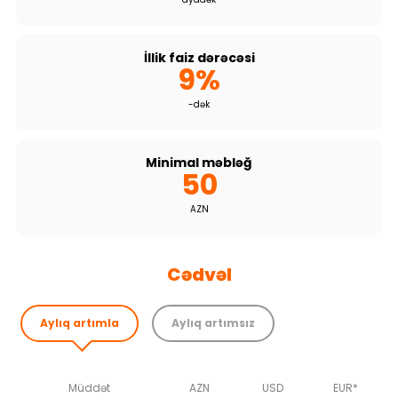
Dayanıqlılıq
İllik faiz dərəcəsi
Keşbek
9%
Tariflər
-dək
İnsan Resursları
Minimal məbləğ
50
Əlaqə və təkliflər
AZN
F.A.Q
Cədvəl
Aylıq artımla
Aylıq artımsız
Müddət
AZN
USD
EUR*