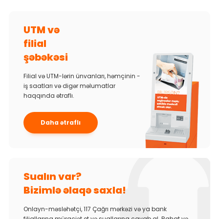
UTM və
filial
şəbəkəsi
Filial və UTM-lərin ünvanları, həmçinin -
iş saatları və digər məlumatlar
haqqında ətraflı.
Daha ətraflı
Sualın var?
Bizimlə əlaqə saxla!
Onlayn-məsləhətçi, 117 Çağrı mərkəzi və ya bank
filiallarına müraciət et və suallarına cavab al. Rahat və