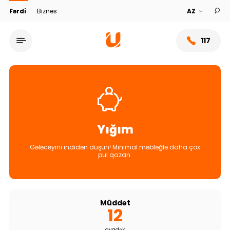
Fərdi
Biznes
117
Yığım
Gələcəyini indidən düşün! Minimal məbləğlə daha çox
pul qazan.
Xidmət şəbəkəsi
Müddət
12
Bank haqqında
ayadək