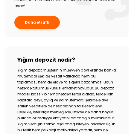
asan!
Daha ətraflı
Yığım depozit nədir?
Yığım depozit müştərinin müəyyən dövr ərzində banka
mütəmadi şəkildə vəsait yatıraraq həm pul
toplaması, həm də əlavə faiz gəliri qazanması üçün
nəzərdə tutulmuş xüsusi əmanət növüdür. Bu depozit
modeli klassik bir əmanətdən fərqli olaraq, təkcə ilkin
kapitala deyil, aylıq və ya mütəmadi şəkildə əlavə
edilən vəsaitlərə də hesablanan faizlə fərqlənir.
Beləliklə, istər kiçik məbləğlərlə, istərsə də daha böyük
pullarla öz maliyyə ehtiyatını artırmağın mümkündür.
Yığım vərdişini formalaşdırmaq istəyən insanlar üçün
bu təklif həm psixoloji motivasiya yaradır, həm də