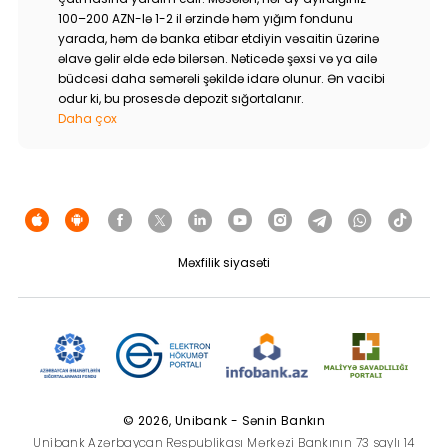
100–200 AZN-lə 1-2 il ərzində həm yığım fondunu
yarada, həm də banka etibar etdiyin vəsaitin üzərinə
əlavə gəlir əldə edə bilərsən. Nəticədə şəxsi və ya ailə
büdcəsi daha səmərəli şəkildə idarə olunur. Ən vacibi
odur ki, bu prosesdə depozit sığortalanır.
Daha çox
Məxfilik siyasəti
© 2026, Unibank - Sənin Bankın
Unibank Azərbaycan Respublikası Mərkəzi Bankının 73 saylı 14