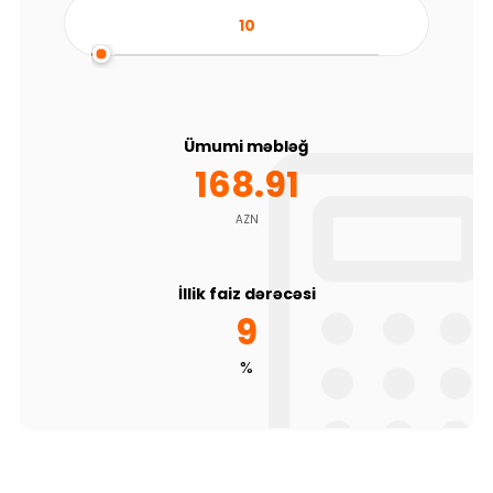
Ümumi məbləğ
168.91
AZN
İllik faiz dərəcəsi
9
%