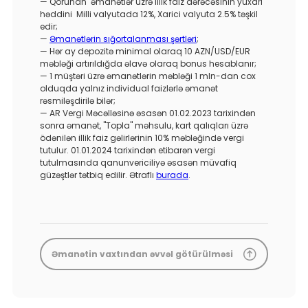
— Qorunan əmanətlər üzrə illik faiz dərəcəsinin yuxarı
həddini Milli valyutada 12%, Xarici valyuta 2.5% təşkil
edir;
—
Əmanətlərin sığortalanması şərtləri
;
— Hər ay depozitə minimal olaraq 10 AZN/USD/EUR
məbləği artırıldığda əlavə olaraq bonus hesablanır;
— 1 müştəri üzrə əmanətlərin məbləği 1 mln-dan cox
olduqda yalnız individual faizlərlə əmanət
rəsmiləşdirilə bilər;
— AR Vergi Məcəlləsinə əsasən 01.02.2023 tarixindən
sonra əmanət, "Topla" məhsulu, kart qalıqları üzrə
ödənilən illik faiz gəlirlərinin 10% məbləğində vergi
tutulur. 01.01.2024 tarixindən etibarən vergi
tutulmasında qanunvericiliyə əsasən müvafiq
güzəştlər tətbiq edilir. Ətraflı
burada
.
Əmanətin vaxtından əvvəl götürülməsi