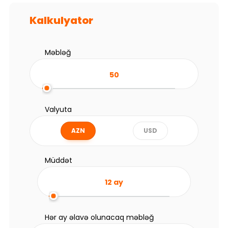
Kalkulyator
Məbləğ
Valyuta
AZN
USD
Müddət
12
ay
Hər ay əlavə olunacaq məbləğ