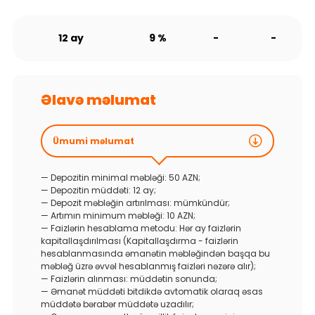
12 ay
9 %
-
-
Əlavə məlumat
Ümumi məlumat
— Depozitin minimal məbləği: 50 AZN;
— Depozitin müddəti: 12 ay;
— Depozit məbləğin artırılması: mümkündür;
— Artımın minimum məbləği: 10 AZN;
— Faizlərin hesablama metodu: Hər ay faizlərin
kapitallaşdırılması (Kapitallaşdırma - faizlərin
hesablanmasında əmanətin məbləğindən başqa bu
məbləğ üzrə əvvəl hesablanmış faizləri nəzərə alır);
— Faizlərin alınması: müddətin sonunda;
— Əmanət müddəti bitdikdə avtomatik olaraq əsas
müddətə bərabər müddətə uzadılır;