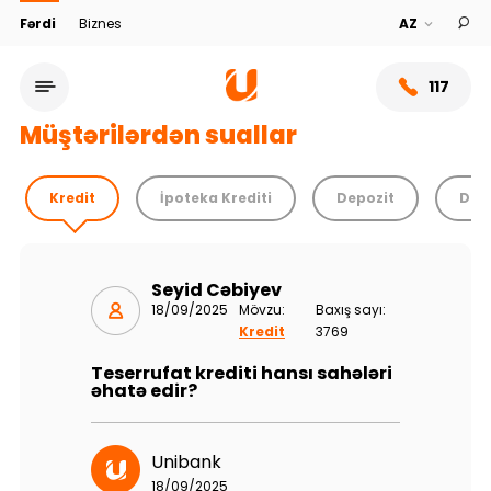
Fərdi
Biznes
117
Müştərilərdən suallar
Kredit
İpoteka Krediti
Depozit
Debe
Seyid Cəbiyev
18/09/2025
Mövzu:
Baxış sayı:
Kredit
3769
Teserrufat krediti hansı sahələri
əhatə edir?
Xidmət şəbəkəsi
Bank haqqında
Unibank
18/09/2025