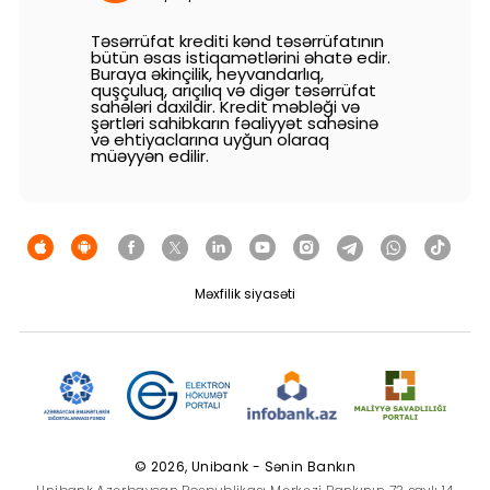
Dayanıqlılıq
Təsərrüfat krediti kənd təsərrüfatının
bütün əsas istiqamətlərini əhatə edir.
Buraya əkinçilik, heyvandarlıq,
Keşbek
quşçuluq, arıçılıq və digər təsərrüfat
sahələri daxildir. Kredit məbləği və
şərtləri sahibkarın fəaliyyət sahəsinə
Tariflər
və ehtiyaclarına uyğun olaraq
müəyyən edilir.
İnsan Resursları
Əlaqə və təkliflər
Məxfilik siyasəti
F.A.Q
© 2026, Unibank - Sənin Bankın