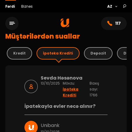
Fərdi
Biznes
117
Müştərilərdən suallar
Kredit
İpoteka Krediti
Depozit
Debe
Sevda Həsənova
13/10/2025
Mövzu:
Baxış
İpoteka
sayı:
Krediti
1766
Xidmət şəbəkəsi
İpatekayla evler necə alınır?
Bank haqqında
Unibank
13/10/2025