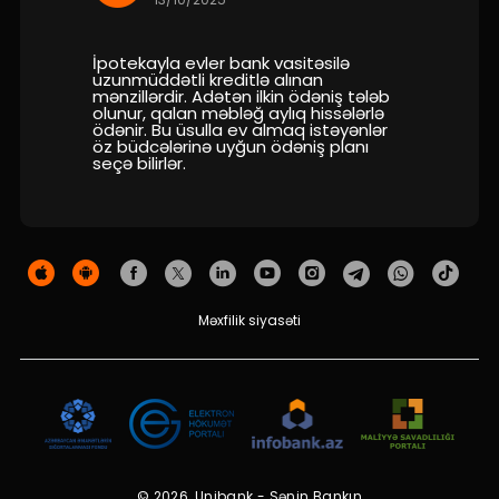
Dayanıqlılıq
İpotekayla evler bank vasitəsilə
Keşbek
uzunmüddətli kreditlə alınan
mənzillərdir. Adətən ilkin ödəniş tələb
olunur, qalan məbləğ aylıq hissələrlə
Tariflər
ödənir. Bu üsulla ev almaq istəyənlər
öz büdcələrinə uyğun ödəniş planı
seçə bilirlər.
İnsan Resursları
Əlaqə və təkliflər
F.A.Q
Məxfilik siyasəti
© 2026, Unibank - Sənin Bankın