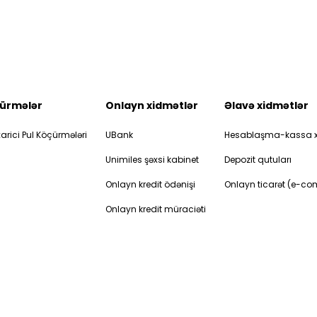
ürmələr
Onlayn xidmətlər
Əlavə xidmətlər
arici Pul Köçürmələri
UBank
Hesablaşma-kassa x
Unimiles şəxsi kabinet
Depozit qutuları
Onlayn kredit ödənişi
Onlayn ticarət (e-c
Onlayn kredit müraciəti