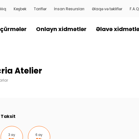
ılıq
Keşbek
Tariflər
İnsan Resursları
Əlaqə və təkliflər
F.A.Q
çürmələr
Onlayn xidmətlər
Əlavə xidmətl
ria Atelier
rlar
Taksit
3 ay
6 ay