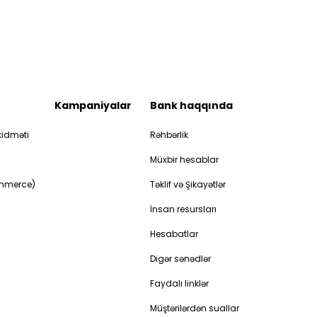
Kampaniyalar
Bank haqqında
idməti
Rəhbərlik
Müxbir hesablar
ommerce)
Təklif və Şikayətlər
İnsan resursları
Hesabatlar
Digər sənədlər
Faydalı linklər
Müştərilərdən suallar