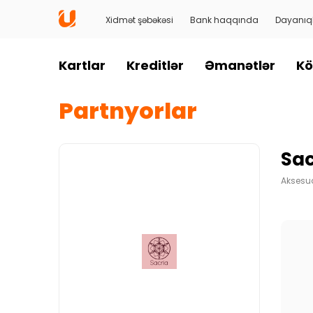
Xidmət şəbəkəsi
Bank haqqında
Dayanıql
Kartlar
Kreditlər
Əmanətlər
Kö
Partnyorlar
Sac
Aksesua