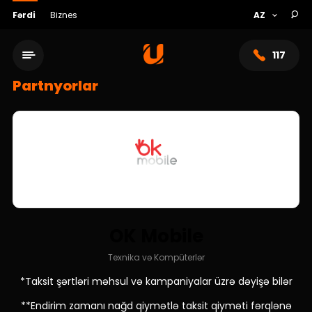
Fərdi
Biznes
117
Partnyorlar
OK Mobile
Xidmət şəbəkəsi
Texnika və Kompüterlər
*Taksit şərtləri məhsul və kampaniyalar üzrə dəyişə bilər
Bank haqqında
**Endirim zamanı nağd qiymətlə taksit qiyməti fərqlənə