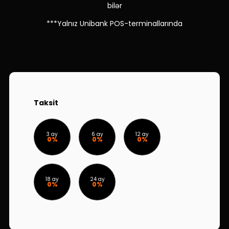
Dayanıqlılıq
bilər
***Yalnız Unibank POS-terminallarında
Keşbek
Tariflər
İnsan Resursları
Taksit
Əlaqə və təkliflər
F.A.Q
3 ay
6 ay
12 ay
0%
0%
0%
18 ay
24 ay
0%
0%