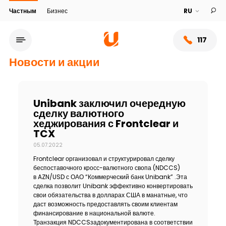
Частным
Бизнес
117
Новости и акции
Unibank заключил очередную
сделку валютного
хеджирования с Frontclear и
TCX
05.07.2022
Frontclear организовал и структурировал сделку
беспоставочного кросс-валютного свопа (NDCCS)
в AZN/USD с ОАО “Коммерческий банк Unibank” .Эта
Сеть обслуживания
сделка позволит Unibank эффективно конвертировать
свои обязательства в долларах США в манатные, что
даст возможность предоставлять своим клиентам
О банке
финансирование в национальной валюте.
Транзакция NDCCSзадокументирована в соответствии