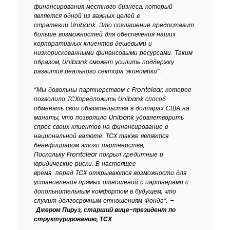
финансирования местного бизнеса, который
является одной из важных целей в
стратегии
Unibank
. Это соглашение предоставит
больше возможностей для обеспечения наших
корпоративных клиентов дешевыми и
низкорискованными финансовыми ресурсами. Таким
образом,
Unibank
сможет усилить поддержку
развития реального сектора экономики”.
“Мы довольны партнерством с
Frontclear
, которое
позволило
TCX
предложить
Unibank
способ
обменять свои обязательства в долларах США на
манаты, что позволило
Unibank
удовлетворить
спрос своих клиентов на финансирование в
национальной валюте.
TCX
также является
бенефициаром этого партнерства,
Поскольку
Frontclear
покрыл кредитные и
юридические риски. В настоящее
время
перед
TCX
открываются возможности для
установления прямых отношений с партнерами с
допольнительным комфортом в будущем, что
служит долгосрочным отношениям Фонда”. –
Джером Пируз, старший вице-президент по
структурированию,
TCX