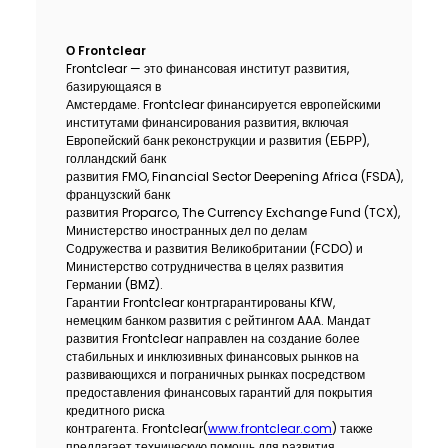
О
Frontclear
Frontclear — это финансовая институт развития,
базирующаяся в
Амстердаме. Frontclear финансируется европейскими
институтами финансирования развития, включая
Европейский банк реконструкции и развития (ЕБРР),
голландский банк
развития FMO, Financial Sector Deepening Africa (FSDA),
французский банк
развития Proparco, The Currency Exchange Fund (TCX),
Министерство иностранных дел по делам
Содружества и развития Великобритании (FCDO) и
Министерство сотрудничества в целях развития
Германии (BMZ).
Гарантии Frontclear контргарантированы KfW,
немецким банком развития с рейтингом AAA. Мандат
развития Frontclear направлен на создание более
стабильных и инклюзивных финансовых рынков на
развивающихся и пограничных рынках посредством
предоставления финансовых гарантий для покрытия
кредитного риска
контрагента. Frontclear(
www.frontclear.com
) также
предлагает техническую помощь для развития