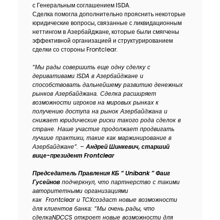
с Генеральным соглашением ISDA.
Устойчивость
Сделка помогла дополнительно прояснить некоторые
юридические вопросы, связанные с ликвидационным
неттингом в Азербайджане, которые были смягчены
Кешбэк
эффективной организацией и структурированием
сделки со стороны Frontclear.
Тарифы
“Мы рады совершить еще одну сделку с
деривативами
ISDA
в Азербайджане и
Кадровые ресурсы
способствовать дальнейшему развитию денежных
рынков Азербайджана. Сделка расширяет
возможности игроков на мировых рынках к
Связь с банком
получению доступа на рынок Азербайджана и
снижает юридические риски такого рода сделок в
стране. Наше участие продолжает продвигать
F.A.Q
лучшие практики, такие как маржинирование в
Азербайджане”. –
Андрей Шинкевич, старший
вице-президент
Frontclear
Председатель Правления КБ “
Unibank
” Фаиг
Гусейнов
подчеркнул, что партнерство с такими
авторитетными организациями
как
Frontclear
и
TCX
создаст новые возможности
для клиентов банка: “Мы очень рады, что
сделка
NDCCS
откроет новые возможности для