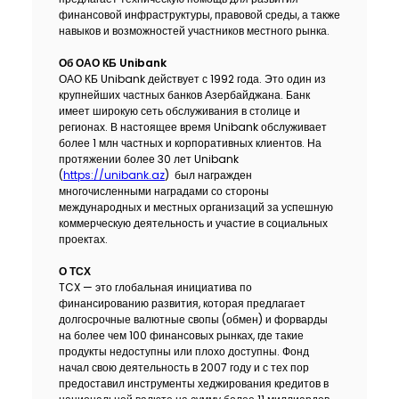
финансовой инфраструктуры, правовой среды, а также
навыков и возможностей участников местного рынка.
Об ОАО КБ Unibank
ОАО КБ Unibank действует с 1992 года. Это один из
крупнейших частных банков Азербайджана. Банк
имеет широкую сеть обслуживания в столице и
регионах. В настоящее время Unibank обслуживает
более 1 млн частных и корпоративных клиентов. На
протяжении более 30 лет Unibank
(
https://unibank.az
) был награжден
многочисленными наградами со стороны
международных и местных организаций за успешную
коммерческую деятельность и участие в социальных
проектах.
О ТСХ
TCX — это глобальная инициатива по
финансированию развития, которая предлагает
долгосрочные валютные свопы (обмен) и форварды
на более чем 100 финансовых рынках, где такие
продукты недоступны или плохо доступны. Фонд
начал свою деятельность в 2007 году и с тех пор
предоставил инструменты хеджирования кредитов в