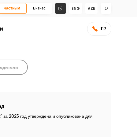
Частным
Бизнес
ENG
AZE
и
117
бедители
од
 за 2025 год утверждена и опубликована для