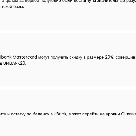
. В целом за первое полугодие были достигнуты значительные резул
нтской базы.
nibank Mastercard могут получить скидку в размере 20%, совершив 
д UNIBANK20.
иту и остатку по балансу в UBank, может перейти на уровни Classi