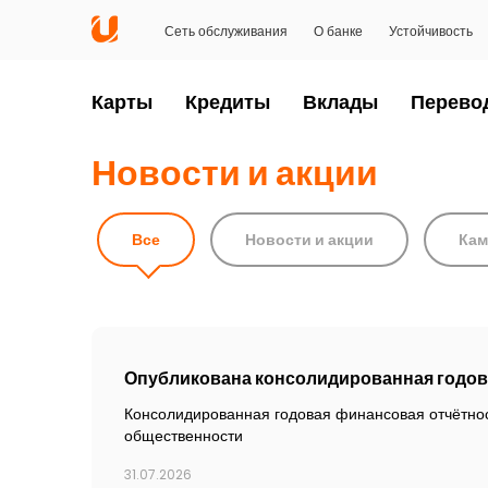
Сеть обслуживания
О банке
Устойчивость
Карты
Кредиты
Вклады
Перево
Новости и акции
Все
Новости и акции
Кам
Опубликована консолидированная годова
Консолидированная годовая финансовая отчётнос
общественности
31.07.2026