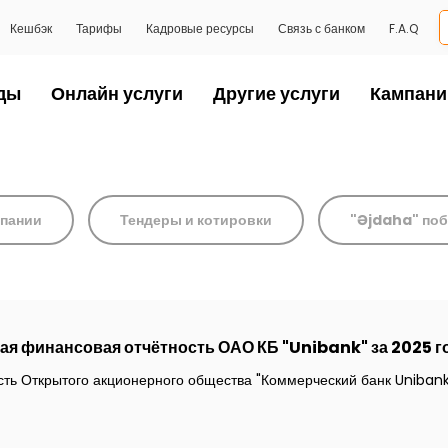
Кешбэк
Тарифы
Кадровые ресурсы
Связь с банком
F.A.Q
ды
Онлайн услуги
Другие услуги
Кампани
пании
Тендеры и котировки
"Əjdaha" по
я финансовая отчётность ОАО КБ "Unibank" за 2025 г
ть Открытого акционерного общества "Коммерческий банк Unibank"