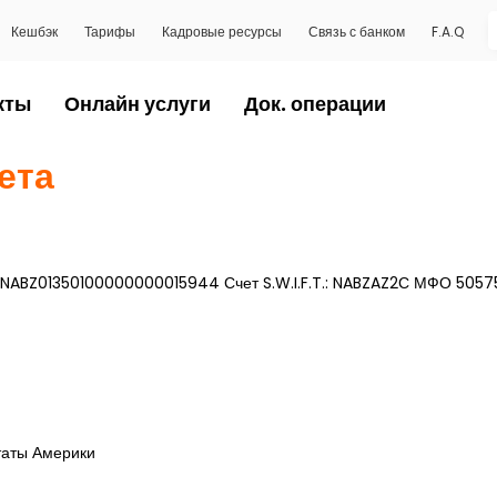
Кешбэк
Тарифы
Кадровые ресурсы
Связь с банком
F.A.Q
кты
Онлайн услуги
Док. операции
ета
NABZ01350100000000015944 Счет S.W.I.F.T.: NABZAZ2С МФО 5057
таты Америки