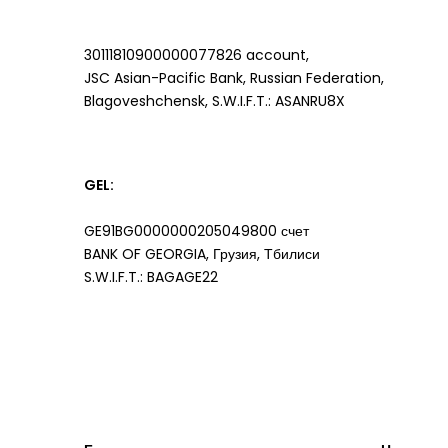
30111810900000077826 account,
JSC Asian-Pacific Bank, Russian Federation,
Blagoveshchensk, S.W.I.F.T.: ASANRU8X
GEL:
GE91BG0000000205049800 счет
BANK OF GEORGIA, Грузия, Тбилиси
S.W.I.F.T.: BAGAGE22