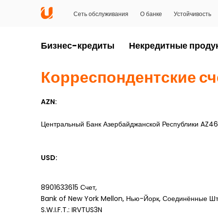
Сеть обслуживания
О банке
Устойчивость
Бизнес-кредиты
Некредитные проду
Корреспондентские сч
AZN:
Центральный Банк Азербайджанской Республики AZ46
USD:
8901633615 Счет,
Bank of New York Mellon, Нью-Йорк, Соединённые Ш
S.W.I.F.T.: IRVTUS3N