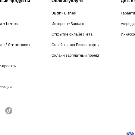
ные продукты
Онлайн услуги
Док. 
s
UBank Biznes
Гарант
num biznes
Интернет-Банкинг
Аккред
Открытие онлайн счета
Инкассо
ал / Smart касса
Онлайн заказ Бизнес карты
Онлайн зарплатный проект
е проекты
ассации