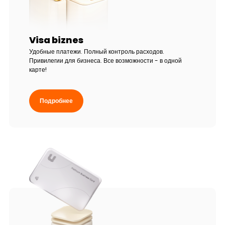
Тарифы
Кадровые ресурсы
Visa biznes
Удобные платежи. Полный контроль расходов.
Связь с банком
Привилегии для бизнеса. Все возможности - в одной
карте!
F.A.Q
Подробнее