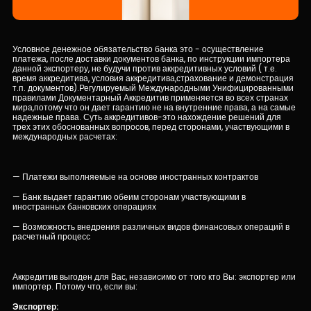
Кадровые ресурсы
Условное денежное обязательство банка это - осуществление
платежа, после доставки документов банка, по инструкции импортера
Связь с банком
данной экспортеру, не будучи против аккредитивных условий ( т.е.
время аккредитива, условия аккредитива,страхование и демонстрация
т.п. документов).Регулируемый Международными Унифицированными
правилами Документарный Аккредитив применяется во всех странах
F.A.Q
мира,потому что он дает гарантию не на внутренние права, а на самые
надежные права. Суть аккредитивов-это нахождение решений для
трех этих обоснованных вопросов, перед сторонами, участвующими в
международных расчетах:
— Платежи выполняемые на основе иностранных контрактов
— Банк выдает гарантию обеим сторонам участвующими в
иностранных банковских операциях
— Возможность внедрения различных видов финансовых операций в
расчетный процесс
Аккредитив выгоден для Вас, независимо от того кто Вы: экспортер или
импортер. Потому что, если вы:
Экспортер: