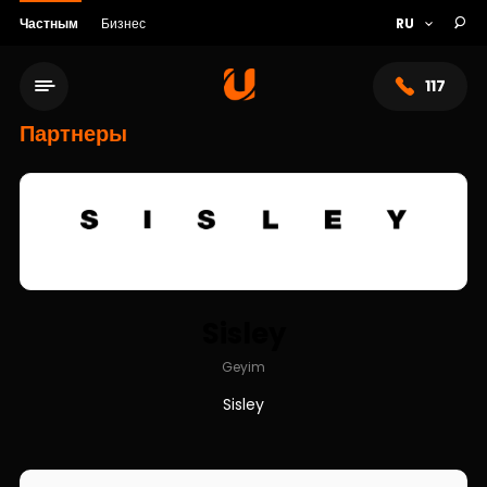
Частным
Бизнес
117
Партнеры
Sisley
Geyim
Сеть обслуживания
Sisley
О банке