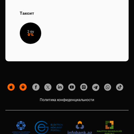
Устойчивость
Таксит
Кешбэк
Тарифы
2 ay
0%
Кадровые ресурсы
Связь с банком
F.A.Q
Политика конфиденциальности