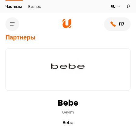
Частным
Бизнес
117
Партнеры
Bebe
Сеть обслуживания
Geyim
Bebe
О банке