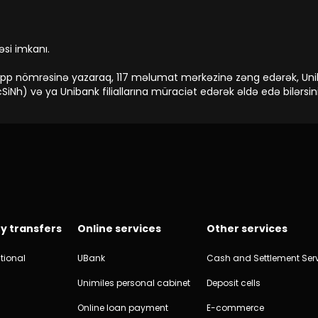
əsi imkanı.
app nömrəsinə yazaraq, 117 məlumat mərkəzinə zəng edərək, Uni
iNh) və ya Unibank filiallarına müraciət edərək əldə edə bilərsini
y transfers
Online services
Other services
tional
UBank
Cash and Settlement Ser
Unimiles personal cabinet
Deposit cells
Online loan payment
E-commerce