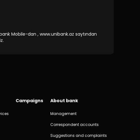
bank Mobile-dan , www.unibank.az saytından
z.
Campaigns
About bank
vices
Management
Correspondent accounts
Suggestions and complaints