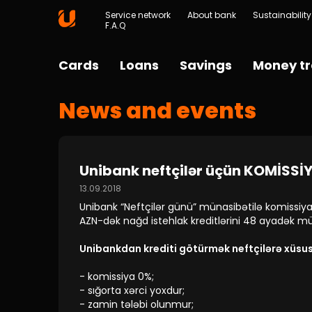
Service network
About bank
Sustainability
F.A.Q
Cards
Loans
Savings
Money tr
News and events
Unibank neftçilər üçün KOMİSSİYA
13.09.2018
Unibank “Neftçilər günü” münasibətilə komissiyas
AZN-dək nağd istehlak kreditlərini 48 ayadək müd
Unibankdan krediti götürmək neftçilərə xüsusi
- komissiya 0%;
- sığorta xərci yoxdur;
- zamin tələbi olunmur;