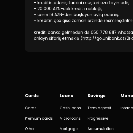
- kreditin ödəniş tarixini müştəri özü təyin edir;
- 20 000 AZN-dək kredit məbləği;
- cəmi 19 AZN-dən başlayan aylıq ödəniş;
- kreditin çox qısa zaman ərzində rəsmiləşdirilm
Krediti banka gəlmədən də 050 778 8117 whats
onlayn sifariş etməklə (http://go.unibank.az/2FcS
Cards
Loans
Savings
Mone
Cards
Cash loans
Term deposit
Interna
Premium cards
Micro loans
Progressive
Other
Mortgage
Accumulation