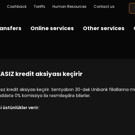
Cashback
Tariffs
Human Resources
Contact us
ansfers
Online services
Other services
SIZ kredit aksiyası keçirir
ız kredit aksiyası keçirir. Sentyabrın 30-dək Unibank filialların
dətə 0% komissiya ilə rəsmiləşdirə bilərlər.
 üstünlüklər verir: