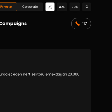
Private
Corporate
AZE
RUS
Campaigns
117
a müraciət edən neft sektoru əməkdaşları 20.000