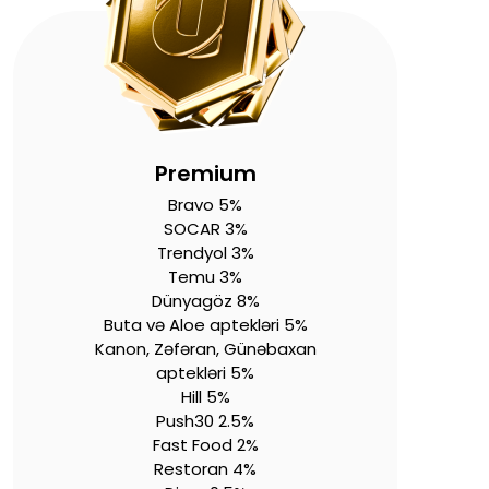
Premium
Bravo 5%
SOCAR 3%
Trendyol 3%
Temu 3%
Dünyagöz 8%
Buta və Aloe aptekləri 5%
Kanon, Zəfəran, Günəbaxan
aptekləri 5%
Hill 5%
Push30 2.5%
Fast Food 2%
Restoran 4%