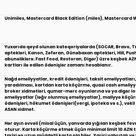
Unimiles, Mastercard Black Edition (miles), Mastercard Wo
Yuxarıda qeyd olunan kateqoriyalarda (SOCAR, Bravo, T
aptekləri, Kanon, Zəfəran, Günəbaxan aptekləri, Hill, P
abunəliklərə; Fast Food, Restoran, Digər) üzrə keşbek AZN
kartları ilə edilən ödənişlər zamanı hesablanır.
Nağd əməliyyatlar, kredit ödənişləri, taksit əməliyyatları
yaradılması, kartdan karta köçürmə, quasi cash əməliyyat
broker xidmətləri, qumar-mərc oyunlarına və ya digər lo
əməliyyatlar (ləğv olunmuş əməliyyatlar), maliyyə köçürm
ödənişləri, hökumət ödənişləri(vergi, ipoteka və s.), vəki
ASAN xidmət.
Hər ayın əvvəli (misal üçün, yanvarda yığılan keşbek fe
oturur. Karta köçürmə etmək üçün minimal limit 10 AZN t
tarixi ən uzun müddətli karta ola bilər. Xarici valyutalı v