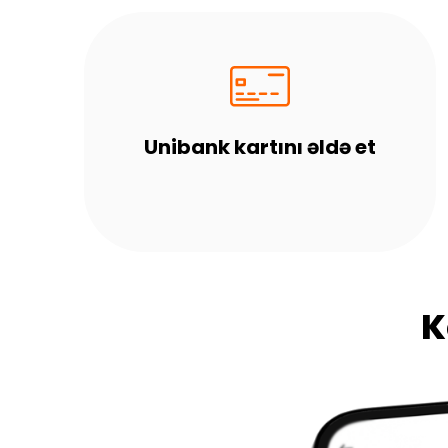
Unibank kartını əldə et
K