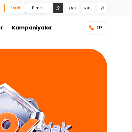
Fərdi
Biznes
ENG
RUS
ər
Kampaniyalar
117