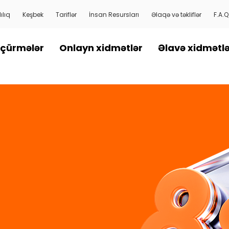
ılıq
Keşbek
Tariflər
İnsan Resursları
Əlaqə və təkliflər
F.A.Q
çürmələr
Onlayn xidmətlər
Əlavə xidmətl