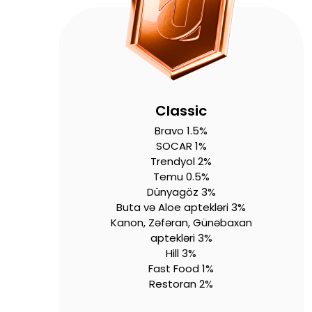
Classic
Bravo 1.5%
SOCAR 1%
Trendyol 2%
Temu 0.5%
Dünyagöz 3%
Buta və Aloe aptekləri 3%
Kanon, Zəfəran, Günəbaxan
aptekləri 3%
Hill 3%
Fast Food 1%
Restoran 2%