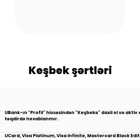
Keşbek şərtləri
UBank-ın "Profil" hissəsindən "Keşbekə" daxil ol və aktiv
təqdirdə hesablanmır.
UCard, Visa Platinum, Visa Infinite, Mastercard Black Editio