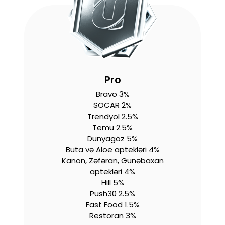
Pro
Bravo 3%
SOCAR 2%
Trendyol 2.5%
Temu 2.5%
Dünyagöz 5%
Buta və Aloe aptekləri 4%
Kanon, Zəfəran, Günəbaxan
aptekləri 4%
Hill 5%
Push30 2.5%
Fast Food 1.5%
Restoran 3%