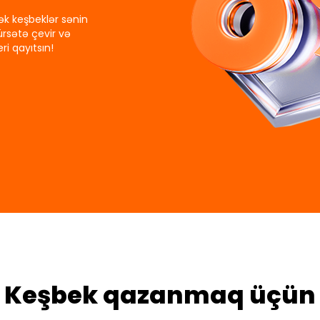
sək keşbeklər sənin
fürsətə çevir və
ri qayıtsın!
Keşbek qazanmaq üçün