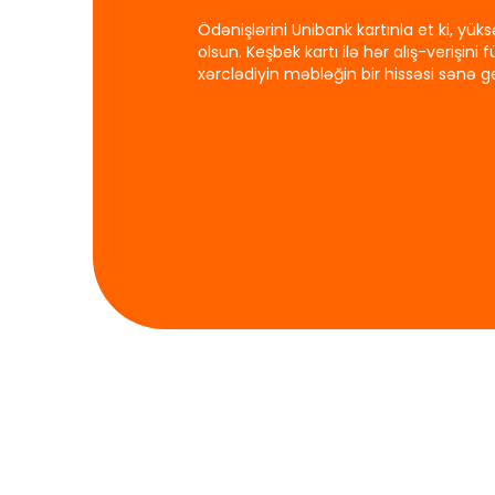
Ödənişlərini Unibank kartınla et ki, yük
olsun. Keşbek kartı ilə hər alış-verişini 
xərclədiyin məbləğin bir hissəsi sənə ge