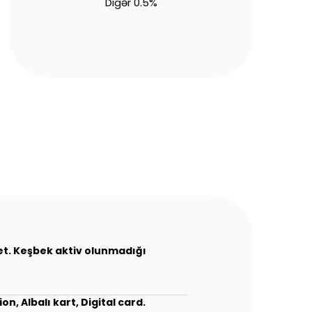
Digər 0.5%
 et. Keşbek aktiv olunmadığı
n, Albalı kart, Digital card.