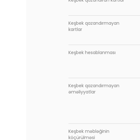
Keşbek qazandıran kartlar
Keşbek qazandırmayan
kartlar
Keşbek hesablanması
Keşbek qazandırmayan
əməliyyatlar
Keşbek məbləğinin
köçürülməsi