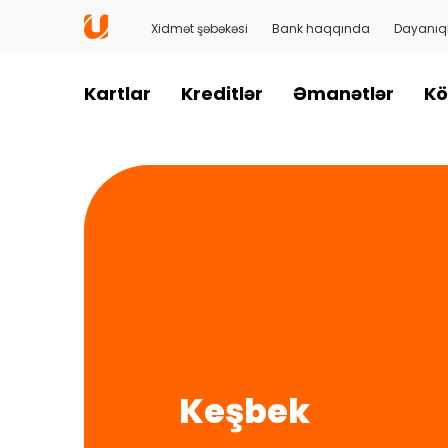
Xidmət şəbəkəsi
Bank haqqında
Dayanıql
Kartlar
Kreditlər
Əmanətlər
Kö
Keşbek