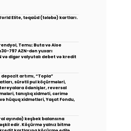
rld Elite, təqaüd (tələbə) kartları.
rendyol, Temu; Buta və Aloe
ush30-797 AZN-dən yuxarı
 və digər valyutalı debet və kredit
, depozit artımı, “Topla”
ları, sürətli pul köçürmələri,
tereyalara ödənişlər, reversal
ələri, tanışlıq xidməti, cərimə
l və hüquq xidmətləri, Yaşat Fondu,
vral ayında) keşbek balansına
əşkil edir. Köçürmə yalnız bitmə
ə kredit kartlarına köçürmə edilə