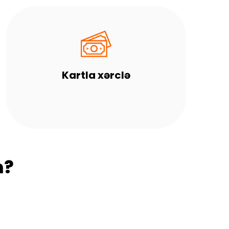
Kartla xərclə
m?