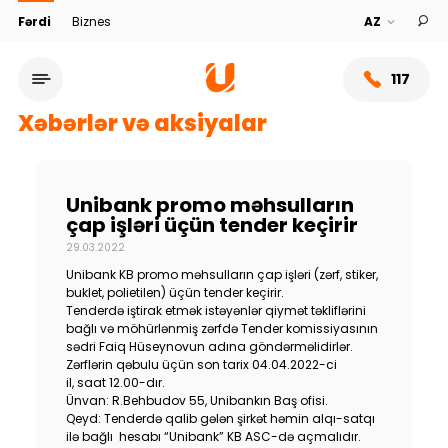
Fərdi
Biznes
117
Xəbərlər və aksiyalar
Unibank promo məhsulların
çap işləri üçün tender keçirir
29.03.2022
Unibank KB promo məhsulların çap işləri (zərf, stiker,
buklet, polietilen) üçün tender keçirir.
Tenderdə iştirak etmək istəyənlər qiymət təkliflərini
bağlı və möhürlənmiş zərfdə Tender komissiyasının
sədri Faiq Hüseynovun adına göndərməlidirlər.
Xidmət şəbəkəsi
Zərflərin qəbulu üçün son tarix 04.04.2022-ci
il, saat 12.00-dır.
Ünvan: R.Behbudov 55, Unibankın Baş ofisi.
Bank haqqında
Qeyd: Tenderdə qalib gələn şirkət həmin alqı-satqı
ilə bağlı hesabı “Unibank” KB ASC-də açmalıdır.