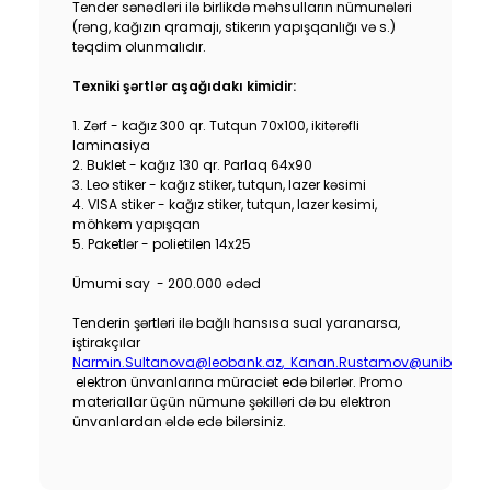
Tender sənədləri ilə birlikdə məhsulların nümunələri
Dayanıqlılıq
(rəng, kağızın qramajı, stikerın yapışqanlığı və s.)
təqdim olunmalıdır.
Keşbek
Texniki şərtlər aşağıdakı kimidir:
1. Zərf - kağız 300 qr. Tutqun 70x100, ikitərəfli
Tariflər
laminasiya
2. Buklet - kağız 130 qr. Parlaq 64x90
3. Leo stiker - kağız stiker, tutqun, lazer kəsimi
İnsan Resursları
4. VISA stiker - kağız stiker, tutqun, lazer kəsimi,
möhkəm yapışqan
Əlaqə və təkliflər
5. Paketlər - polietilen 14x25
Ümumi say - 200.000 ədəd
F.A.Q
Tenderin şərtləri ilə bağlı hansısa sual yaranarsa,
iştirakçılar
Narmin.Sultanova@leobank.az
,
Kanan.Rustamov@unibank.a
elektron ünvanlarına müraciət edə bilərlər. Promo
materiallar üçün nümunə şəkilləri də bu elektron
ünvanlardan əldə edə bilərsiniz.