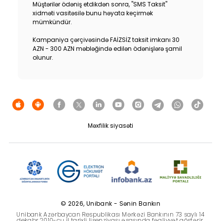
Müştərilər ödəniş etdikdən sonra, "SMS Taksit"
Dayanıqlılıq
xidməti vasitəsilə bunu həyata keçirmək
mümkündür.
Keşbek
Kampaniya çərçivəsində FAİZSİZ taksit imkanı 30
AZN - 300 AZN məbləğində edilən ödənişlərə şamil
olunur.
Tariflər
İnsan Resursları
Əlaqə və təkliflər
Məxfilik siyasəti
F.A.Q
© 2026, Unibank - Sənin Bankın
Unibank Azərbaycan Respublikası Mərkəzi Bankının 73 saylı 14
dekabr 2010-cu il tarixli lisenziyası əsasında fəaliyyət göstərir.