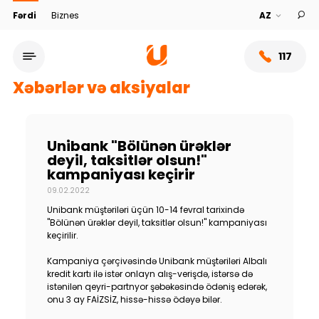
Fərdi
Biznes
117
Xəbərlər və aksiyalar
Unibank "Bölünən ürəklər
deyil, taksitlər olsun!"
kampaniyası keçirir
09.02.2022
Unibank müştəriləri üçün 10-14 fevral tarixində
"Bölünən ürəklər deyil, taksitlər olsun!" kampaniyası
keçirilir.
Xidmət şəbəkəsi
Kampaniya çərçivəsində Unibank müştəriləri Albalı
kredit kartı ilə istər onlayn alış-verişdə, istərsə də
istənilən qeyri-partnyor şəbəkəsində ödəniş edərək,
Bank haqqında
onu 3 ay FAİZSİZ, hissə-hissə ödəyə bilər.